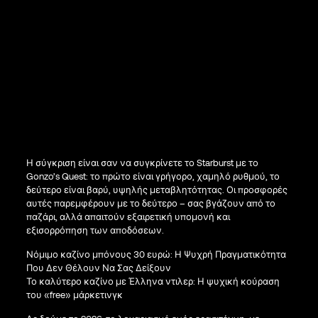
με wagering 40× – 800 € κίνηση απαιτείται
888casino: 10 δωρεάν σπιν και 100 € bonus, όμως το 35×
wagering χάνει το 92 % του ποσού σε 48 ώρες
Unibet: 30 σπιν + 10 € χωρίς κατάθεση, αλλά το 30×
wagering σημαίνει 300 € απαιτούμενοι στοιχηματισμοί
Η σύγκριση είναι σαν να συγκρίνετε το Starburst με το
Gonzo’s Quest: το πρώτο είναι γρήγορο, χαμηλό ρυθμού, το
δεύτερο είναι βαρύ, υψηλής μεταβλητότητας. Οι προσφορές
αυτές παρεμφέρουν με το δεύτερο – σας βγάζουν από το
παζάρι, αλλά απαιτούν εξαιρετική υπομονή και
εξισορρόπηση των αποδόσεων.
Νόμιμο καζίνο μπόνους 30 ευρώ: Η Ψυχρή Πραγματικότητα
Που Δεν Θέλουν Να Σας Δείξουν
Το καλύτερο καζίνο με Έλληνα ντιλερ: Η ψυχική κούραση
του «free» μάρκετινγκ