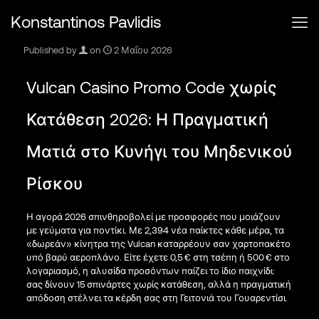
Konstantinos Pavlidis
Published by
on
2 Μαΐου 2026
Vulcan Casino Promo Code χωρίς
Κατάθεση 2026: Η Πραγματική
Ματιά στο Κυνήγι του Μηδενικού
Ρίσκου
Η αγορά 2026 σπινθηροβολεί με προσφορές που μοιάζουν
με γεύματα για ποντίκι. Με 2,394 νέα παίκτες κάθε μέρα, τα
«δωρεάν» κίνητρα της Vulcan καταρρέουν σαν χαρτοπακέτο
υπό βαρύ αεροπλάνο. Είτε έχετε 0,5 € στη τσέπη ή 500 € στο
λογαριασμό, η αλυσίδα προσόντων παίζει το ίδιο παιχνίδι:
σας δίνουν 15 σπινάρτες χωρίς κατάθεση, αλλά η πραγματική
απόδοση στέλνει τα κέρδη σας στη Γειτονιά του Γουαρεντίσι.