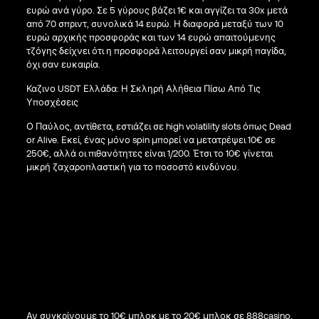
ευρώ ανά γύρο. Σε 5 γύρους βάζει 1€ και αγγίζει τα 30x μετά
από 70 σπριντ, συνολικά 14 ευρώ. Η διαφορά μεταξύ των 10
ευρώ αρχικής προσφοράς και των 14 ευρώ απαιτούμενης
τζόγης δείχνει ότι η προσφορά λειτουργεί σαν μικρή παγίδα,
όχι σαν ευκαιρία.
Καζινο USDT Ελλάδα: Η Σκληρή Αλήθεια Πίσω Από Τις
Υποσχέσεις
Ο Παύλος, αντίθετα, εστιάζει σε high volatility slots όπως Dead
or Alive. Εκεί, ένας μόνο spin μπορεί να μετατρέψει 10€ σε
250€, αλλά οι πιθανότητες είναι 1/200. Έτσι το 10€ γίνεται
μικρή ζαχαροπλαστική για το ποσοστό κινδύνου.
Συχνότητα εκβάσεων: 96% RTP → 0,96 € ανά €1
τοποθέτησης.
Απαιτήσεις περιστροφής: 30x → 300 € για 10 €.
Μέσος όρος σπριντ: 0,20 €.
Αν συγκρίνουμε το 10€ μπλοκ με το 20€ μπλοκ σε 888casino,