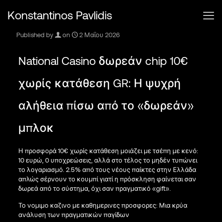
Konstantinos Pavlidis
Published by
on
2 Μαΐου 2026
National Casino δωρεάν chip 10€
χωρίς κατάθεση GR: Η ψυχρή
αλήθεια πίσω από το «δωρεάν»
μπλοκ
Η προσφορά 10€ χωρίς κατάθεση μοιάζει με τσέπη με κενό:
10 ευρώ, 0 υποχρεώσεις, αλλά στο τέλος το μηδέν τυπώνει
το λογαριασμό. 2.5% από τους νέους παίκτες στην Ελλάδα
απλώς σέρνουν το κουμπί γιατί η πρόσκληση φαίνεται σαν
δωρεά από το σύστημα, όχι σαν πραγματικό «gift».
Το νομιμο καζινο με καθημερινες προσφορες: Μια κρύα
ανάλυση των πραγματικών παγίδων