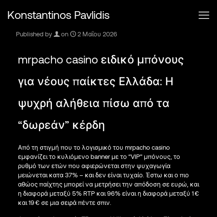
Konstantinos Pavlidis
Published by
on
2 Μαΐου 2026
mrpacho casino ειδικό μπόνους
για νέους παίκτες Ελλάδα: Η
ψυχρή αλήθεια πίσω από τα
“δωρεάν” κέρδη
Από τη στιγμή που το λογισμικό του mrpacho casino
εμφανίζει το κυλιόμενο banner με το “VIP” μπόνους, το
ρυθμό των ετών που αφιερώνεται στην ψυχαγωγία
μειώνεται κατα 37% – και δεν είναι τυχαίο. Έστω και ο πιο
αθώος παίχτης μπορεί να μετρήσει την απόδοση σε ευρώ, και
η διαφορά μεταξύ 5% RTP και 96% είναι η διαφορά μεταξύ 1 €
και 19 € σε μια σειρά πέντε σπιν.