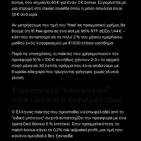
bonus, που σημαίνει 40 € για έναν 2 € bonus. Συγκρίνεται με
μία στροφή στο classic roulette όπου η μέση απώλεια είναι
1,6 € ανά ώρα.
Αν μετρήσουμε την τιμή του “free” σε πραγματικό χρήμα, θα
δούμε ότι 15 free spins σε ένα slot με 96% RTP αξίζει 1,44 € –
κάτι που αντιστοιχεί σε το πολύ 2 % του μέσου ημερήσιου
μισθού ενός λογαριασμού με €1 500 ετήσιο εισόδημα.
Παρά τις υποσχέσεις, οι παίκτες που χρησιμοποιούν την
προσφορά 10 % + 100 € συνήθως χάνουν 2‑3 × το αρχικό
ποσό μέσα σε 30 λεπτά, πράγμα που είναι ισοδύναμο με
6 ωραία σάκχαρα που τρώγονται γρήγορα, χωρίς γλυκιά
γεύση.
Στρατηγικές “επισφαλών”
παίκτών και ο λογισμός τους
Ο Έλληνας παίκτης που προσπαθεί να επωφεληθεί από το
“ειδικό μπόνους” συχνά αντιστοιχίζει την προσφορά με ένα
τραπεζικό δάνειο 5 % επιτόκιο. Στην πραγματικότητα, το
match bonus κάνει το 0,2% risk‑adjusted profit, μια τιμή που
κανένα αμυγδαλό δεν ξαναείδε.