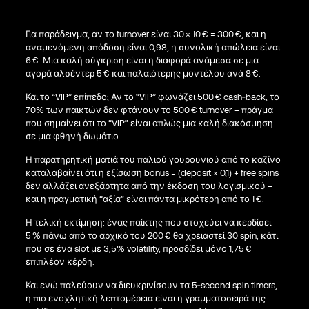
με ζημιά.
Για παράδειγμα, αν το turnover είναι 30 × 10 € = 300 €, και η
αναμενόμενη απόδοση είναι 0,98, η συνολική απώλεια είναι
6 €. Μια καλή σύγκριση είναι η διαφορά ανάμεσα σε μια
αγορά αλσέντερ 5 € και παλαιότερης μοντέλου ανά 8 €.
Και το “VIP” επίπεδο; Αν το “VIP” φωνάζει 500 € cash‑back, το
70% των παικτών δεν φτάνουν το 500 € turnover – πράγμα
που σημαίνει ότι το “VIP” είναι απλώς μια καλή διακόσμηση
σε μια φθηνή δωμάτιο.
Η παρατηρητική ματιά του παλιού γουρουνιού από το καζίνο
καταλαβαίνει ότι η εξίσωση bonus = (deposit × 0,1) + free spins
δεν αλλάζει ανεξάρτητα από την έκδοση του λογισμικού –
και η πραγματική “αξία” είναι πάντα μικρότερη από το 1 €.
Η τελική εκτίμηση: ένας παίκτης που στοχεύει να κερδίσει
5 % πάνω από το αρχικό του 200 € θα χρειαστεί 30 spin, κάτι
που σε ένα slot με 3,5% volatility, προσδίδει μόνο 1,75 €
επιπλέον κέρδη.
Και ενώ παλεύουν να διευκρινίσουν τα 5‑second spin timers,
η πιο ενοχλητική λεπτομέρεια είναι η γραμματοσειρά της