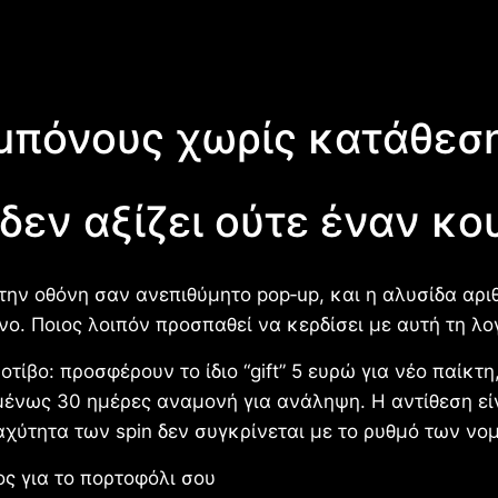
 μπόνους χωρίς κατάθεσ
δεν αξίζει ούτε έναν κο
την οθόνη σαν ανεπιθύμητο pop‑up, και η αλυσίδα αρι
. Ποιος λοιπόν προσπαθεί να κερδίσει με αυτή τη λο
οτίβο: προσφέρουν το ίδιο “gift” 5 ευρώ για νέο παίκτ
μένως 30 ημέρες αναμονή για ανάληψη. Η αντίθεση είν
 ταχύτητα των spin δεν συγκρίνεται με το ρυθμό των ν
ς για το πορτοφόλι σου