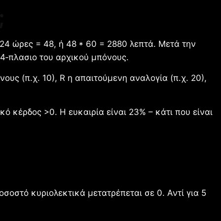
;
 24 ώρες = 48, ή 48 * 60 = 2880 λεπτά. Μετά την
 4‑πλασιο του αρχικού μπόνους.
ους (π.χ. 10), R η απαιτούμενη αναλογία (π.χ. 20),
 κέρδος >0. Η ευκαιρία είναι 23% – κάτι που είναι
σοστό κυριολεκτικά μετατρέπεται σε 0. Αντί για 5