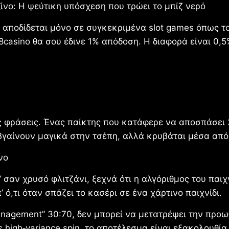
ίνο: Η ψεύτικη υπόσχεση που τρώει το μπίζ νερό
 αποδίδεται μόνο σε συγκεκριμένα slot games όπως το 
8casino θα σου έδινε 1% απόδοση. Η διαφορά είναι 0,5
ία
ές φράσεις. Ένας παίκτης που κατάφερε να αποσπάσει
βγαίνουν μαγικά στην τσέπη, αλλά κρυβάται μέσα από 
νο
σαν χρυσό φλιτζάνι, ξεχνά ότι η αλγόριθμος του παιχν
 ό,τι όταν σπάζει το κασέρι σε ένα χάρτινο παιχνίδι.
management” 30:70, δεν μπορεί να μετατρέψει την προ
 high‑variance spin, το αποτέλεσμα είναι εξακολουθία