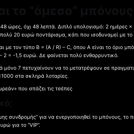
αι το “άμεσο” μπόνους
 48 ώρες, όχι 48 λεπτά. Διπλό υπολογισμό: 2 ημέρες ×
 πολύ 20 ευρώ ποντάρισμα, κάτι που ισοδυναμεί με το
με τον τύπο B = (Α / R) – C, όπου Α είναι το όριο μπόν
 – 2 = -1,5 ευρώ. Δε φαίνεται πολύ ενθαρρυντικό.
 μόνο 7 πετυχαίνουν να το μετατρέψουν σε πραγματικό
1:1000 στα σκληρά λοταρίες.
ωρεάν» που σπάζει τις τσέπες
κό;
ς συνδρομής” για να ενεργοποιηθεί το μπόνους, το πο
ρώ για το “VIP”.