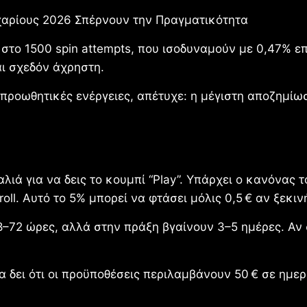
ρχαρίους 2026 Σπέρνουν την Πραγματικότητα
ες στο 1500 spin attempts, που ισοδυναμούν με 0,47% 
αι σχεδόν άχρηστη.
 προωθητικές ενέργειες, απέτυχε: η μέγιστη αποζημίωσ
λιά για να δεις το κουμπί “Play”. Υπάρχει ο κανόνας 
oll. Αυτό το 5% μπορεί να φτάσει μόλις 0,5 € αν ξεκινή
–72 ώρες, αλλά στην πράξη βγαίνουν 3–5 ημέρες. Αν συ
θα δει ότι οι προϋποθέσεις περιλαμβάνουν 50 € σε ημε