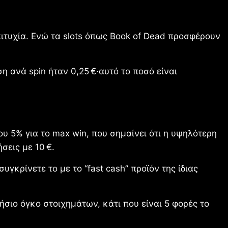
επιτυχία. Ενώ τα slots όπως Book of Dead προσφέρουν
η ανά spin ήταν 0,25 €·αυτό το ποσό είναι
του 5% για το max win, που σημαίνει ότι η υψηλότερη
σεις με 10 €.
γκρίνετε το με το “fast cash” προϊόν της ίδιας
ρήσιο όγκο στοιχημάτων, κάτι που είναι 5 φορές το