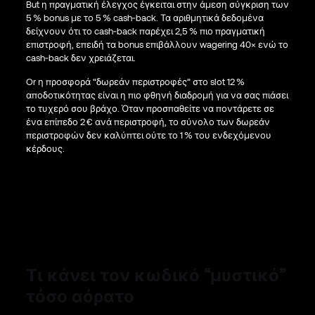
But η πραγματική έλεγχος έγκειται στην άμεση σύγκριση των
5 % bonus με το 5 % cash‑back. Τα αριθμητικά δεδομένα
δείχνουν ότι το cash‑back παρέχει 2,5 % πιο πραγματική
επιστροφή, επειδή τα bonus επιβάλλουν wagering 40× ενώ το
cash‑back δεν χρειάζεται.
Or η προσφορά “δωρεάν περιστροφές” στο slot 12 %
αποδοτικότητας είναι η πιο φθηνή διαδρομή για να σας πιάσει
το τυχερό σου βράχο. Όταν προσπαθείτε να ποντάρετε σε
ένα επίπεδο 2 € ανά περιστροφή, το σύνολο των δωρεάν
περιστροφών δεν καλύπτει ούτε το 1 % του ενδεχόμενου
κέρδους.
Μπλόκο 10 % bonus ⇒ 1,10 × wagering
Ενημέρωση 5 % cash‑back ⇒ 2,5 % πραγματική απόδοση
Δωρεάν 20 σπίνες ⇒ 0,2 % επιπλέον RTP
Τι κάνει τον κωδικό “μυστικό”
τόσο αόρατο