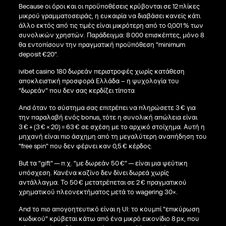
Because οι όροι και οι προϋποθέσεις κρύβονται σε 12 πλίκες
μικρού γραμματοσειράς, η ευκαιρία να διαβάσει κανείς κάτι
άλλο εκτός από τις τιμές είναι μικρότερη από το 0,001 % των
συνολικών χρηστών. Παράδειγμα: 8 000 επισκέπτες, μόνο 8
θα εντοπίσουν την πραγματική προϋπόθεση “minimum
deposit €20”.
ivibet casino 180 δωρεάν περιστροφές χωρίς κατάθεση
αποκλειστική προσφορά Ελλάδα – η ψυχολογία του
“δωρεάν” που δεν σας κερδίζει τίποτα
And όταν το σύστημα σας επιτρέπει να πληρώσετε 3 € για
την παραλαβή ενός bonus, τότε η συνολική απώλεια είναι
3 € + (3 € × 20) = 63 € σε σχέση με το αρχικό στοίχημα. Αυτή η
μηχανή είναι πιο άσχημη από τη μεγαλύτερη αναπήδηση του
“free spin” που δεν φέρνει καν 0,5 € κέρδος.
But τα “gift” — π.χ. “με δωρεάν 50 €” — είναι μια ψεύτικη
υπόσχεση. Κανένα καζίνο δεν δίνει δωρεά χωρίς
αντάλλαγμα. Το 50 € μετατρέπεται σε 2 € πραγματικού
χρηματικού πλεονεκτήματος μετά το wagering 30×.
And το πιο απογοητευτικό είναι η UI: το κουμπί “επικύρωση
κωδικού” κρύβεται κάτω από ένα μικρό εικονίδιο 8 px, που