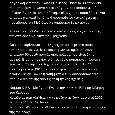
λογαριασμό για πάνω από 30 ημέρες. Παρά τα 30 παιχνίδια
που απαιτούνται, μόνο 4 καταλήγουν σε κάποιον μικρό
κέρδος. Ένα 6‑αξονικό σύστημα ελέγχου σε κάθε βήμα είναι
απαραίτητο, γιατί 1 από τις 6 προσπάθειες καταλήγει στην
προειδοποίηση T&C ότι ο λογαριασμός θα κλειστεί.
Τα καυτά κουβάδες: γιατί το καλύτερο καζίνο για Έλληνες
παίκτες δεν είναι αυτό που ψάχνουν
Θα το συγκρίνουμε με το 5gringos casino promo code
αποκλειστικός χωρίς κατάθεση GR; 10 ευρώ μπόνους
απαιτούν 50 ευρώ ποντάρισμα, πράγμα που είναι 5× το
αρχικό. Έτσι, το πραγματικό προνόμιο παραμένει η λογική
του math: 20 ευρώ κέρδη, 5 ευρώ αποκομμένο. Πολλοί
σκεπτόμενοι τα 100 παιχνίδια θα φαντάσουν ότι τα κέρδη
είναι 200 ευρώ, αλλά η ασυμμετρία των αποδόσεων είναι
αλήθεια πιο σαφής από τις αριθμητικές σχέσεις.
Νομιμα Καζίνο Μπόνους Εγγραφής 2026: Η Ψεύτικη Μίμηση
του Κέρδους
Καταδικαστική Αλήθεια για το καζινο με ζωντανο chat 2026:
Μπρόσκολο Μπλε Τσόκο
Μπόνους 200 ευρώ + 50 free spins καζίνο: Η πραγματική αξία
της “δωρεάς”