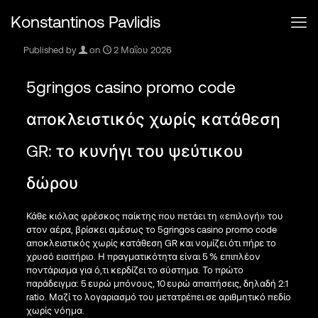
Konstantinos Pavlidis
Published by
on
2 Μαΐου 2026
5gringos casino promo code
αποκλειστικός χωρίς κατάθεση
GR: το κυνήγι του ψεύτικου
δώρου
Κάθε κιόλας φρέσκος παίκτης που πετάει τη «επιλογή» του
στον αέρα, βρίσκει αμέσως το 5gringos casino promo code
αποκλειστικός χωρίς κατάθεση GR και νομίζει ότι πήρε το
χρυσό εισιτήριο. Η πραγματικότητα είναι 5 % επιπλέον
ποντάρισμα για ό,τι κερδίζει το σύστημα. Το πρώτο
παράδειγμα: 5 ευρώ μπόνους, 10 ευρώ απαιτήσεις, δηλαδή 2:1
ratio. Μαζί το λογαριασμό του μετατρέπει σε αριθμητικό πεδίο
χωρίς νόημα.