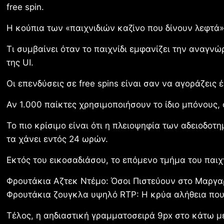
free spin.
Η κούπια των «παιχνιδιών καζίνο που δίνουν λεφτά»
Τι συμβαίνει όταν το παιχνίδι εμφανίζει την αναγν
της UI.
Οι επενδύσεις σε free spins είναι σαν να αγοράζεις 
Αν 1.000 παίκτες χρησιμοποιήσουν το ίδιο μπόνους,
Το πιο κρίσιμο είναι ότι η πλειοψηφία των αδειοδο
τα χάνει εντός 24 ωρών.
Εκτός του εικοσαδιάσου, το επόμενο τμήμα του παιχν
Φρουτάκια Αζτεκ Ντέμο: Όσοι Πιστεύουν στο Μαργ
Φρουτάκια ζουγκλα υψηλό RTP: Η κρύα αλήθεια που 
Τέλος, η αηδιαστική γραμματοσειρά 9px στο κάτω μέ