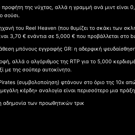
 προφήτη της νύχτας, αλλά η γραμμή ανά μιντ είναι 0,
ο σούσι.
 μηχανή του Reel Heaven (που θυμίζει το σκάκι των σ
ίναι 3,70 € ενάντια σε 5,000 € που προβάλλεται στο b
τάθεση μπόνους εγγραφής GR: η αδερφική ψευδαίσθησ
οφή, αλλά ο αλγόριθμος της RTP για το 5,000 κερδισμέ
ξί με της σούπερ αυτοκίνητο.
Pirates (συμβολοποίηση) φτάνουν στο όριο της 10x απ
«μεγάλη κέρδη» αναλογία είναι περισσότερο μια πράξ
η αδημονία των προωθητικών τρικ
ο 0,2x κέρδος σε μια ημέρα.
.