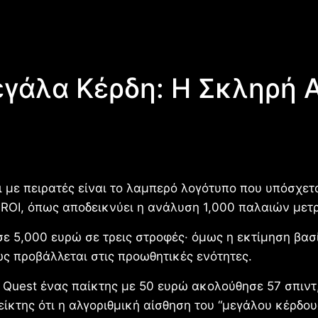
γάλα Κέρδη: Η Σκληρή 
δι με πειρατές είναι το λαμπερό λογότυπο που υπόσχ
 ROI, όπως αποδεικνύει η ανάλυση 1,000 παλαιών μετ
σε 5,000 ευρώ σε τρεις στροφές· όμως η εκτίμηση βασί
ως προβάλλεται στις προωθητικές ενότητες.
s Quest ένας παίκτης με 50 ευρώ ακολούθησε 57 σπιν
ίκτης ότι η αλγοριθμική αίσθηση του “μεγάλου κέρδους