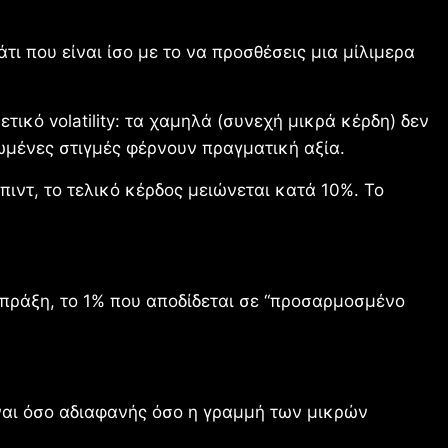
ι που είναι ίσο με το να προσθέσεις μια μίλιμερα
τικό volatility: τα χαμηλά (συνεχή μικρά κέρδη) δεν
ωμένες στιγμές φέρνουν πραγματική αξία.
πιντ, το τελικό κέρδος μειώνεται κατά 10%. Το
ν πράξη, το 1% που αποδίδεται σε “προσαρμοσμένο
είναι όσο αδιαφανής όσο η γραμμή των μικρών