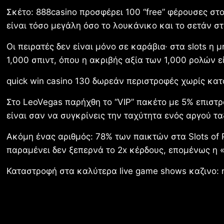
Σκέτο: 888casino προσφέρει 100 “free” φέρουσες στο
είναι τόσο μεγάλη όσο το λουκάνικο και το σετάν στ
Οι πειρατές δεν είναι μόνο σε καράβια· στα slots η
1,000 σπιντ, όπου η ακριβής αξία των 1,000 ρολών ε
quick win casino 130 δωρεάν περιστροφές χωρίς κα
Στο LeoVegas παρήχθη το “VIP” πακέτο με 5% επιστρ
είναι σαν να συγκρίνεις την ταχύτητα ενός αργού τα
Ακόμη ένας αριθμός: 78% των παικτών στα Slots of 
παραμένει δεν ξεπερνά το 2x κέρδους, επομένως η 
Καταστροφή στα καλύτερα live game shows καζινο: 
Συμπέρασμα αριθμού: 1 σε 5 παίκτες θα φτάσει τ
Παράδειγμα: 30 ευρώ με κίνδυνο 85% αποτυχίας