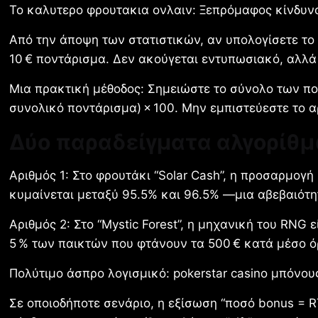
Το καλυτερο φρουτακια ονλαιν: Ξεπρόμαφος κίνδυνο
Από την άποψη των στατιστικών, αν υπολογίσετε το
10 € ποντάρισμα. Δεν ακούγεται εντυπωσιακό, αλλά π
Μια πρακτική μέθοδος: Σημειώστε το σύνολο των πον
συνολικό ποντάρισμα) × 100. Μην εμπιστεύεστε το α
Δύο παραδείγματα αλγορίθμω
Αριθμός 1: Στο φρουτάκι “Solar Cash”, η προσαρμογ
κυμαίνεται μεταξύ 95.5% και 96.5% —μια αβεβαιότητ
Αριθμός 2: Στο “Mystic Forest”, η μηχανική του RNG ε
5 % των παικτών που φτάνουν τα 500 € κατά μέσο ό
Πολύτιμο άσπρο λογισμικό: pokerstar casino μπόνου
Σε οποιοδήποτε σενάριο, η εξίσωση “ποσό bonus = R