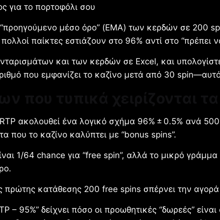
ς για το πορτοφόλι σου
 “προηγούμενο μέσο όρο” (EMA) των κερδών σε 200 spi
ολλοί παίκτες εστιάζουν στο 96% αντί στο “πρέπει να
ταρισμάτων και των κερδών σε Excel, και υπολογίστε
ριθμό που εμφανίζει το καζίνο μετά από 30 spin—αυτό
ν που τυπικά χειρίζονται τ
ή RTP ακολουθεί ένα λογικό σχήμα 96% ± 0.5% ανά 500
α που το καζίνο καλύπτει με “bonus spins”.
ίναι 1/64 chance για “free spin”, αλλά το μικρό γράμμα
ρο.
ς πρώτης κατάθεσης 200 free spins σπέρνει την αγορά
TP – 95%” δείχνει πόσο οι προωθητικές “δωρεές” είνα