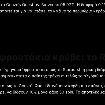
 στο Gonzo’s Quest ανεβαίνει σε 95.97%. Η διαφορά 0.1
παιτείται για να φτάσει το καζίνο το περιθώριο κέρδο
άνουν 4 % των πονταρισμάτων τους σε φρουτάκια με R
λύψει τις απώλειες, αλλά το μικρό γράμμα λέει ότι η
% απαιτεί 0.10 € ανά περιστροφή, κάτι που μειώνει το
φρουτάκια κρύβει το 
ο “γρήγορα” φρουτάκια όπως το Starburst, η μέση διάρ
αγματικότητα ο παίκτης τρέχει εντελώς το αλγόριθμο 
ίδια όπως το Gonzo’s Quest διανέμουν κέρδη πιο σπάνια
εί να δώσουν 10 € μόνο κάθε 50 spin. Το αποτέλεσμα