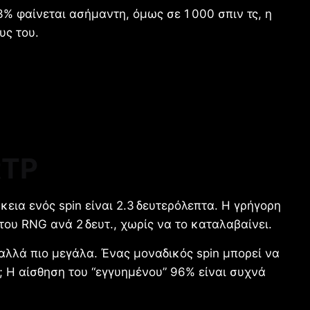
3% φαίνεται ασήμαντη, όμως σε 1 000 σπιν τς, η
υς του.
TP 96%.
 προαγωγή ισχύει μόνο σε παιχνίδια με RTP κάτω από
 αίσθημα του “γρήγορου κέρδους”.
RTP
κεια ενός spin είναι 2.3 δευτερόλεπτα. Η γρήγορη
του RNG ανά 2 δευτ., χωρίς να το καταλαβαίνει.
, αλλά πιο μεγάλα. Ένας μοναδικός spin μπορεί να
; Η αίσθηση του “εγγυημένου” 96% είναι συχνά