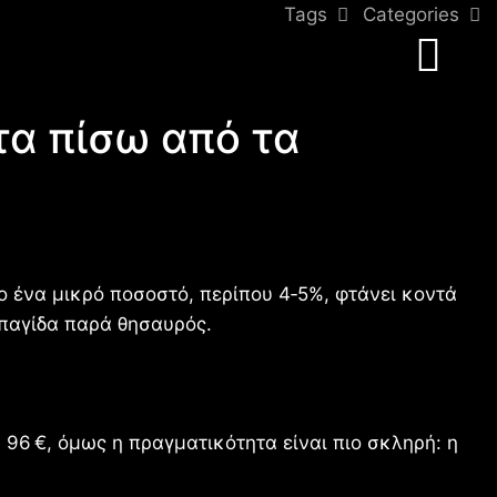
Tags
Categories
τα πίσω από τα
ο ένα μικρό ποσοστό, περίπου 4‑5%, φτάνει κοντά
 παγίδα παρά θησαυρός.
96 €, όμως η πραγματικότητα είναι πιο σκληρή: η