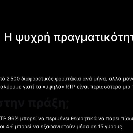
 Η ψυχρή πραγματικότη
πό 2 500 διαφορετικές φρουτάκια ανά μήνα, αλλά μόν
ναλύουμε γιατί τα «υψηλά» RTP είναι περισσότερο μια
στην πράξη;
TP 96% μπορεί να περιμένει θεωρητικά να πάρει πίσω 
οι 4 € μπορεί να εξαφανιστούν μέσα σε 15 γύρους.