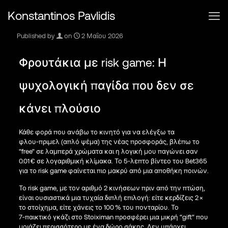
Konstantinos Pavlidis
Published by
on
2 Μαΐου 2026
Φρουτάκια με risk game: Η
ψυχολογική παγίδα που δεν σε
κάνει πλούσιο
Κάθε φορά που ανάβω το κινητό για να ελέγξω τα
φλου‑πριμελ (απλό ψέμα) της νέας προσφοράς, βλέπω το
“free” σε λαμπερά χρώματα και η λογική μου παγώνει σαν
0.01 € σε λογαριθμική κλίμακα. Το 5‑λεπτο βίντεο του Bet365
για το risk game φαίνεται πιο μακρύ από μια αποθήκη ποινών.
Το risk game, με τον αριθμό 2 κινήσεων πριν από την πτώση,
είναι ουσιαστικά μια τυχαία διπλή επιλογή: είτε κερδίζεις 2 ×
το στοίχημα, είτε χάνεις το 100 % του πονταρίου. Το
7‑παικτικό γκάζι στο Stoiximan προσφέρει μια μικρή “gift” που
μοιάζει περισσότερο με ένα δώρο σάκης. Δεν υπάρχει