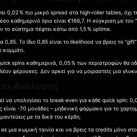
 0,02 % πιο μικρό spread στα high‑roller tables, όχι 
μέσο καθημερινό όριο είναι €166,7. Η σύγκριση με το
ν το σύστημα πέφτει κάτω από 1,5 % uptime.
α 0,85. Το ίδιο 0,85 είναι το likelihood να βρεις το “g
ο κομμάτι.
quick spins καθημερινά, 0,05 % των περιστροφών θα οδ
πλέον φέρουσες. Δεν αρκεί για να μοιραστείς μια γλυκι
και Ανάλυσης
να υπολογίσει το break‑even για κάθε quick spin: 0,0
δος είναι -70 μονάδες – μηδενική φάρμακο για το χαρτομ
 μαντεύεις με τα δικά του κέρδη.
 σε μια κωμική ταινία και να βρεις τα credits μόνο στο 