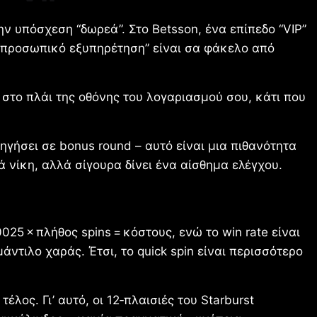
την υπόσχεση “δωρεά”. Στο Betsson, ένα επίπεδο “VIP”
ν “προσωπικό εξυπηρέτηση” είναι σα φάκελο από
ift” στο πλάι της οθόνης του λογαριασμού σου, κάτι που
ηγήσει σε bonus round – αυτό είναι μια πιθανότητα
ά νίκη, αλλά σίγουρα δίνει ένα αίσθημα ελέγχου.
025 × πλήθος spins = κόστους, ενώ το win rate είναι
άντιλο χαράς. Έτσι, το quick spin είναι περισσότερο
τέλος. Γι’ αυτό, οι 12‑πλαισιές του Starburst