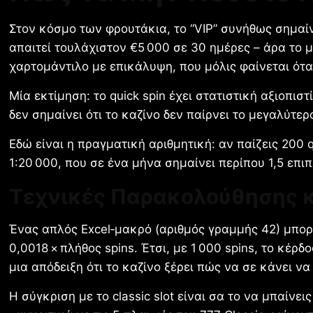
Στον κόσμο των φρουτάκια, το “VIP” συνήθως σημαίνει
απαιτεί τουλάχιστον €5 000 σε 30 ημέρες – άρα το 
χαρτομάντιλο με επικάλυψη, που μόλις φαίνεται ότα
Μία εκτίμηση: το quick spin έχει στατιστική αξιοπιστί
δεν σημαίνει ότι το καζίνο δεν παίρνει το μεγαλύτερ
Εδώ είναι η πραγματική αριθμητική: αν παίζεις 200 
1:20 000, που σε ένα μήνα σημαίνει περίπου 1,5 επι
Τεχνικές Παρακολούθησης 
Ένας απλός Excel‑μακρό (αριθμός γραμμής 42) μπορεί 
0,0018 × πλήθος spins. Έτσι, με 1 000 spins, το κέρ
μια απόδειξη ότι το καζίνο ξέρει πώς να σε κάνει να
Η σύγκριση με το classic slot είναι σα το να μπαίνεις