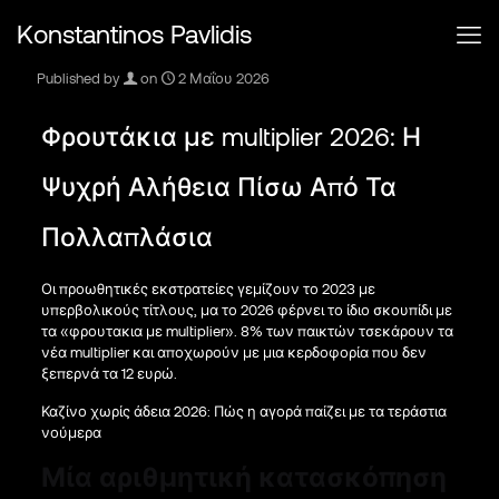
Konstantinos Pavlidis
Published by
on
2 Μαΐου 2026
Φρουτάκια με multiplier 2026: Η
Ψυχρή Αλήθεια Πίσω Από Τα
Πολλαπλάσια
Οι προωθητικές εκστρατείες γεμίζουν το 2023 με
υπερβολικούς τίτλους, μα το 2026 φέρνει το ίδιο σκουπίδι με
τα «φρουτακια με multiplier». 8% των παικτών τσεκάρουν τα
νέα multiplier και αποχωρούν με μια κερδοφορία που δεν
ξεπερνά τα 12 ευρώ.
Καζίνο χωρίς άδεια 2026: Πώς η αγορά παίζει με τα τεράστια
νούμερα
Μία αριθμητική κατασκόπηση