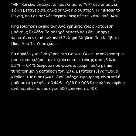
“VIP”. Και εδώ υπάρχει το πρόβλημα: το “VIP” δεν σημαίνει
ειδική μεταχείριση, αλλά απλώς πιο αυστηρή RTP (Return to
Player), που σε πολλές περιπτώσεις πέφτει κάτω από 94 %.
king solomons casino αληθινά χρήματα χωρίς κατάθεση
μπόνους Ελλάδα: Το σκληρό ρευστό που δεν υπάρχει
Φρουτάκια ντεμó ονλαιν: Η Σκληρή Αλήθεια Που Κρύβεται
Πίσω Από Τις Υποσχέσεις
Για παράδειγμα, ένα γύρος στο Gonzo’s Quest με hold and spin
μπορεί να αυξήσει την τυχαία ευκαιρία νίκης από 1,8 % σε
2,2 % — 0,4 % διαφορά που φαίνεται μικρή, αλλά με μια
τυποποιημένη κατάθεση των 20 €, μετατρέπει ένα πιθανό
κέρδος 0,36 € σε 0,44 €. Δεν υπάρχει εφηύρεση, είναι απλή
μαθηματική αλήθεια: 0,44 € – 0,36 € = 0,08 € επιπλέον κέρδος
ανά παρτίδα, που σε όγκο 500 spin γίνεται 40 €.
Κάθε hold and spin φρουτάκι προσθέτει από 2‑5 σύμβολα
“κλειδωμένα”.
Η μέγιστη διάρκεια ενός hold είναι 20 δευτερόλεπτα.