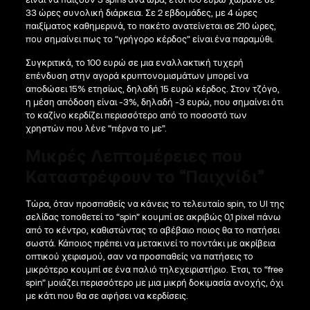
33 ώρες συνολική διάρκεια. Σε 2 εβδομάδες, με 4 ώρες
παιξίματος καθημερινά, το πακέτο ανατείνεται σε 210 ώρες,
που σημαίνει πως το “γρήγορο κέρδος” είναι ένα παραμύθι.
Συγκριτικά, το 100 ευρώ σε μια εναλλακτική τυχερή
επένδυση στην αγορά κρυπτονομισμάτων μπορεί να
αποδώσει 15% ετησίως, δηλαδή 15 ευρώ κέρδος. Στον τζόγο,
η μέση απόδοση είναι -3%, δηλαδή -3 ευρώ, που σημαίνει ότι
το καζίνο κερδίζει περισσότερο από το ποσοστό των
χρηστών που λένε “πέρνα το με”.
Μικρές Λεπτομέρειες που
Καταστρέφουν το “Παιχνίδι”
Τώρα, όταν προσπαθείς να κάνεις το τελευταίο spin, το UI της
σελίδας τοποθετεί το “spin” κουμπί σε ακριβώς 0,1 pixel πάνω
από το κέντρο, καθιστώντας το αβέβαιο ποιος θα το πατήσει
σωστά. Κάποιος πρέπει να μετακινεί το ποντάκι με ακρίβεια
οπτικού χειρισμού, σαν να προσπαθείς να πατήσεις το
μικρότερο κουμπί σε ένα παλιό τηλεχειριστήριο. Έτσι, το “free
spin” μοιάζει περισσότερο με μια μικρή δοκιμασία ανοχής, όχι
με κάτι που θα σε αφήσει να κερδίσεις.