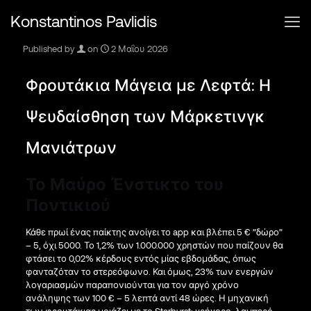
Konstantinos Pavlidis
Published by
on
2 Μαΐου 2026
Φρουτάκια Μάγεια με Λεφτά: Η
Ψευδαίσθηση των Μάρκετινγκ
Μανιάτρων
Το Μαύρο Ένστικτο του
Ποντικιού
Κάθε πρωί ένας παίκτης ανοίγει το app και βλέπει 5 € “δώρο”
– 5, όχι 5000. Το 1,2% των 1.000.000 χρηστών που παίζουν θα
φτάσει το 0,02% κέρδους εντός μίας εβδομάδας, όπως
φανταζόταν το στερεόφωνο. Και όμως, 23% των ενεργών
λογαριασμών παραπονιούνται για τον αργό χρόνο
ανάληψης των 100 € – 5 λεπτά αντί 48 ώρες. Η μηχανική