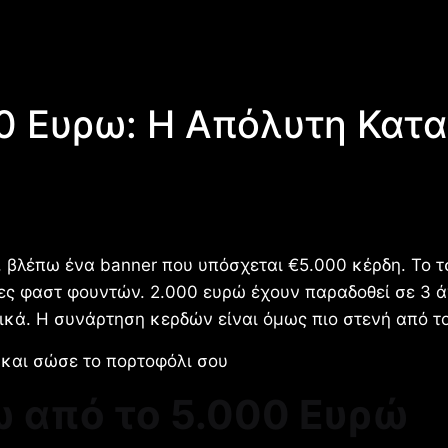
0 Ευρω: Η Απόλυτη Κατ
 βλέπω ένα banner που υπόσχεται €5.000 κέρδη. Το τσέ
ς φαστ φουντών. 2.000 ευρώ έχουν παραδοθεί σε 3 ά
ικά. Η συνάρτηση κερδών είναι όμως πιο στενή από το
 και σώσε το πορτοφόλι σου
 από το 5.000 Ευρώ