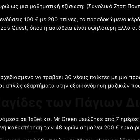
υρώ ως μια μαθηματική εξίσωση: (Συνολικό Στοπ Ποντ
επενδύσεις 100 € με 200 σπίνες, το προσδοκώμενο κέρδο
nzo’s Quest, όπου η αστάθεια είναι υψηλότερη αλλά οι
ορεί να σημαίνει ±200 € ανά 10.000 € ποντάρισμα.
να αυξήσει τις νίκες κατά 12% σε σπίνες του τύπου “fr
ένα “gift” ανέρχεται σε 0,5 € για κάθε 10 € ποντάρισμ
ι σχεδιασμένο να τραβάει 30 νέους παίκτες με μια πρ
ναι απλώς εξαρτήματα στην εξοικονόμηση μαζικών ποσ
Παγίδες των Πάγιων Δ
νάμεσα σε 1xBet και Mr Green μειώθηκε από 7 ημέρες
θανή καθυστέρηση των 48 ωρών σημαίνει 200 € ευκαιρ