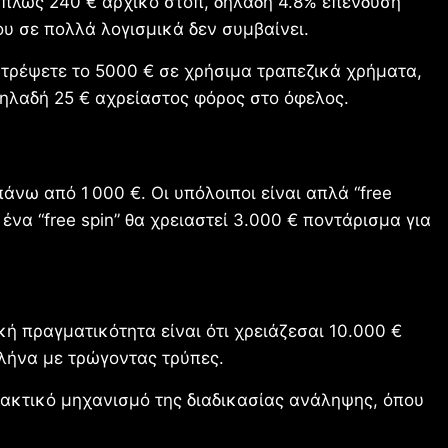
 απλώς 240 € αρχικό στοπ, δηλαδή 4.8% επένδυση
ου σε πολλά λογισμικά δεν συμβαίνει.
ατρέψετε το 5000 € σε χρήσιμα τραπεζικά χρήματα,
ηλαδή 25 € αχρείαστος φόρος στο όφελος.
νω από 1 000 €. Οι υπόλοιποι είναι απλά “free
ένα “free spin” θα χρειαστεί 3.000 € ποντάρισμα για
κή πραγματικότητα είναι ότι χρειάζεσαι 10.000 €
ωλήνα με τρώγοντας τρύπες.
ρακτικό μηχανισμό της διαδικασίας ανάληψης, όπου