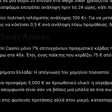
0 € σε μια σειρά 20 σπινών στα Mega Joker χρειάζεται
λατφόρμα επιτρέπει ανάληψη πριν τις 24 ώρες, κάτι π
την πολιτική «ελάχιστης ανάληψης 100 €». Για να μετ
ς να κόστισει 0,5 € ανά ανάληψη λόγω προμήθειας, δ
ζικής Αγοράς
n Casino μόνο 7% επιτυγχάνουν πραγματικό κέρδος πά
ω στα 40x. Έτσι, ένας παίκτης που κερδίζει 75 € από 
 χρήματα Ελλάδα: Η απόγνωση του χαμηλού ποσοστού
να προσφέρει 5.000 € σε προωθητικό υλικό: η αλγεβρι
Η ασυμφωνία είναι σαν να βάλεις μια μπάλα σε ένα σ
αι στις φωτεινές προτάσεις αλλά στον μικρό, κατασπα