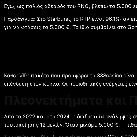
Εγώ, ως παλιός αδερφός του RNG, βλέπω τα 5.000 ε
Παράδειγμα: Στο Starburst, το RTP είναι 96.1%· αν 
για να φτάσεις τα 5.000 €. Το ίδιο συμβαίνει στο Go
Διαφορά 1: Ποσοστό RTP μεταξύ 95% και 98% μπ
Διαφορά 2: Μηχανισμός “κίνηση” του Wild μπορεί 
Διαφορά 3: Στο παιχνίδι με τριστάθμιτη έκπτωση, 
Κάθε “VIP” πακέτο που προσφέρει το 888casino είνα
επένδυση στον κύκλο. Οι προωθητικές ενέργειες εί
Πλεονεκτήματα και 
Από το 2022 και στο 2024, η διαδικασία ανάληψης α
ταυτοποίησης 12 μελών. Όταν μιλάμε 5.000 €, η πι