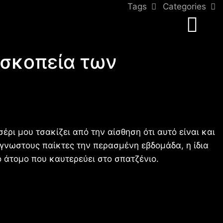
Tags
Categories
ασκοπεία των
ρι μου τσακίζει από την αίσθηση ότι αυτό είναι και
γνωστους παίκτες την περασμένη εβδομάδα, η ίδια
 άτομο που καυτερεύει στο σπατζένιο.