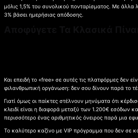
μόλις 1,5% του συνολικού πονταρίσματος. Με άλλα λ
3% βάσει ημερήσιας απόδοσης.
Αποφύγετε Τα Κλασικά Πίνα
Μην ακολουθείτε το «πλήθος spin» 500 χωρίς να
Δεσμευτείτε σε κεντρικά πονταρίσματα < 0,10€ μ
Αποφύγετε μπόνους με 30× απαιτήσεις – απαιτού
Και επειδή το «free» σε αυτές τις πλατφόρμες δεν ε
φιλανθρωπική οργάνωση: δεν σου δίνουν παρά το τέ
Γιατί όμως οι παίκτες στέλνουν μηνύματα ότι κέρδι
κλειδί είναι η διαφορά μεταξύ των 1.200€ εσόδων κ
περισσότερο ένας αριθμητικός όνειρος παρά μια εφι
Το καλύτερο καζίνο με VIP πρόγραμμα που δεν σε κ