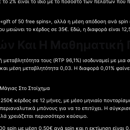
: το 2% είναι το ίδιο με το ποσοστό των πελατών που
«gift of 50 free spins», αλλά η μέση απόδοση ανά spin 
ου μειώνει το κέρδος σε 35€. Εδώ, η διαφορά είναι 12,
ών Και Η Μαθηματική 
ηλή μεταβλητότητα τους (RTP 96,1%) ισοδυναμεί με μια
και μέση μεταβλητότητα 0,03. Η διαφορά 0,01% φαίν
 Μάγιας Στο Στοίχημα
250€ κέρδος σε 12 μήνες, με μέσο μηνιαίο πονταρίσμα 
περιαναλυτικά μπόνους για να το επιτύχει. Η σύγκρισ
λλά χρειάζεται περισσότερο καύσιμο.
200 spin με μέση 0,50€ ανά spin και η εκτίμηση είναι