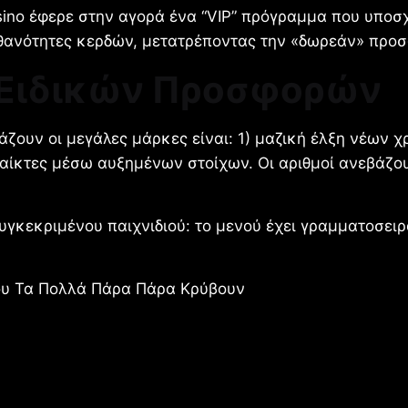
ino έφερε στην αγορά ένα “VIP” πρόγραμμα που υποσχ
ιθανότητες κερδών, μετατρέποντας την «δωρεάν» προ
 Ειδικών Προσφορών
άζουν οι μεγάλες μάρκες είναι: 1) μαζική έλξη νέων 
παίκτες μέσω αυξημένων στοίχων. Οι αριθμοί ανεβάζο
 συγκεκριμένου παιχνιδιού: το μενού έχει γραμματοσει
Που Τα Πολλά Πάρα Πάρα Κρύβουν