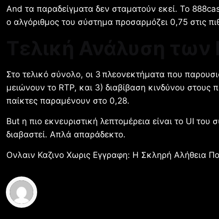
And τα παραδείγματα δεν σταματούν εκεί. Το 888cas
ο αλγόριθμος του σύστημα προσαρμόζει 0,75 στις π
Τελική Ανάλυση των
Στο τελικό σύνολο, οι 3 πλεονεκτήματα που παρουσι
μειώνουν το RTP, και 3) διαβίβαση κινδύνου στους 
παίκτες παραμένουν στο 0,28.
But η πιο εκνευριστική λεπτομέρεια είναι το UI του
διαβαστεί. Απλά απαράδεκτο.
Ονλαιν Καζινο Χωρις Εγγραφη: Η Σκληρή Αλήθεια 