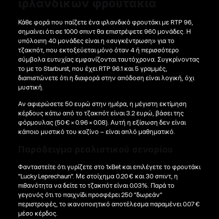
ιρλανδικών φρουτάκια
Κάθε φορά που παίζετε ένα ιρλανδικό φρουτάκι με RTP 96,
σημαίνει ότι σε 1000 σπιντ θα επιστρέψετε 960 μονάδες. Η
υπόλοιπη 40 μονάδες είναι η «συγκέντρωση» για το
τζακπότ, που εκτοξεύεται μόνο όταν 4 ή περισσότερο
σύμβολα ευτυχίας εμφανίζονται ταυτόχρονα. Συγκρίνοντας
το με το Starburst, που έχει RTP 96.1 και 5 γραμμές,
διαπιστώνετε ότι η διαφορά στην απόδοση είναι λογική, όχι
μυστική.
Αν αφιερώσετε 50 ευρώ στην ημέρα, η μέγιστη εκτίμηση
κέρδους κάτω από το τζακπότ είναι 3.2 ευρώ, βάσει της
φόρμουλας (50 € × 0.96 × 0.08). Αυτή η εξίσωση δεν είναι
κάποιο μυστικό του καζίνο – είναι απλό μαθηματικό.
Παράδειγμα ρεαλιστικού σεναρίου
Φανταστείτε ότι γυρίζετε στο 1xBet και επιλέγετε το φρουτάκι
“Lucky Leprechaun”. Με στοίχημα 0.20 € και 30 σπιντ, η
πιθανότητα να δείτε το τζακπότ είναι 0.03%. Παρά το
γεγονός ότι το παιχνίδι προσφέρει 250 “δωρεάν”
περιστροφές, το ικανοποιητικό αποτέλεσμα παραμένει 0.07 €
μέσο κέρδος.