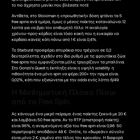
το πιο άχρηστο μανίκι που βλέσατε ποτέ
Αντίθετα, στο Stoiximan η «προωθητική» δόση φτάνει τα 5
free spins ανά ημέρα, όμως ο μέσος παίκτης καταναλώνει 12
λεπτά για να βρει τον επιθυμητό τίτλο. Η αναλογία
χρόνου‑προς‑κέρδος είναι τόσο κακή που η ευκαιρία να
κερδίσει κανείς κάτι πάνω από 1 € είναι 0,4%.
Το Starburst προσφέρει σπυράκια που τρέχουν σε 0,2
δευτερόλεπτα, σχεδόν στο ίδιο ρυθμό με τις φρουτάκια ζώα
free spins που εμφανίζονται μόλις τριγυρίζουν τα μπαλόνια.
Στο Gonzo’s Quest η έκπληξη είναι η υψηλή volatility· η
πιθανότητα ένα μόνο spin να φέρει 200× την πριμα είναι
0,02%, κάτι που εξισώνεται με την odds ενός λόττο 6/49.
Η Μαθηματική Πλάκα Πίσω
από το Free Spin
Ας κάνουμε ένα μικρό πείραμα: ένας παίκτης ξεκινά με 20 €
και λαμβάνει 50 free spins. Αν το RTP (επιστροφή παίκτη)
είναι 96%, η αναμενόμενη αξία του free spin είναι 0,96· 50
περιστροφές αποδίδουν 48 €. Οπότε, το «δωρεάν» σύνολο
είναι μόνο 2 € χαμένο στο τέλος του κρουσίου. Η διαφορά