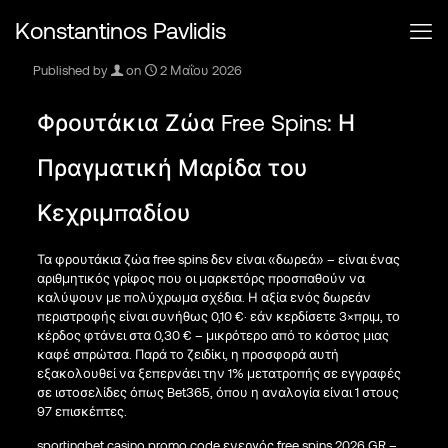
Konstantinos Pavlidis
Published by
on
2 Μαΐου 2026
Φρουτάκια Ζώα Free Spins: Η
Πραγματική Μαρίδα του
Κεχριμπαδίου
Τα φρουτάκια ζώα free spins δεν είναι «δωρεά» – είναι ένας
αριθμητικός γρίφος που οι μαρκετόρς προσπαθούν να
καλύψουν με πολύχρωμα σχέδια. Η αξία ενός δωρεάν
περιστροφής είναι συνήθως 0,10 €· εάν κερδίσετε 3×πριμ, το
κέρδος φτάνει στα 0,30 € – μικρότερο από το κόστος μιας
καφέ σπρώτσα. Παρά το ζειδίκι, η προσφορά αυτή
εξακολουθεί να ξεπερνάει την 1% μετατροπής σε εγγραφές
σε ιστοσελίδες όπως Bet365, όπου η αναλογία είναι 1 στους
97 επισκέπτες.
sportingbet casino promo code ενεργός free spins 2026 GR –