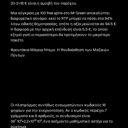
20-2=18 € είναι η αμοιβή του παρόχου.
Μια σύγκριση με 100 free spins στο Mr Green αποκαλύπτει
διαφορετικό σενάριο: εκεί το RTP μπορεί να πέσει στα 94%
λόγω ειδικής δημοπρασίας, οπότε η αξία μειώνεται σε 94·5 €.
Η διαφορά με την αρχική επένδυση είναι 5,5 €, το οποίο
εξηγεί γιατί οι περισσότεροι θα προτιμήσουν το μικρότερο
πακέτο.
Φρουτάκια Μάγεια Ντεμο: Η Ψευδαίσθηση των Μαζικών
Πόντων
Δωρεάν περιστροφές: 10-30 ανά προωθητική καμπάνια.
Διαρκεί: 24-48 ώρες μετά την ενεργοποίηση.
Απαιτεί κατάθεση: συχνά 5 € ή περισσότερο.
Οι πλατφόρμες συνήθως ενσωματώνουν κωδικούς 16
ψηφίων για την ενεργοποίηση. Αν ο κωδικός περιέχει 7
γράμματα και 9 αριθμούς, οι συνδυασμοί είναι
36⁷·10⁹≈2,2×10²⁰·10⁹, ένα ασήμαντο μαθηματικό αστέρι για το
σύστημα.