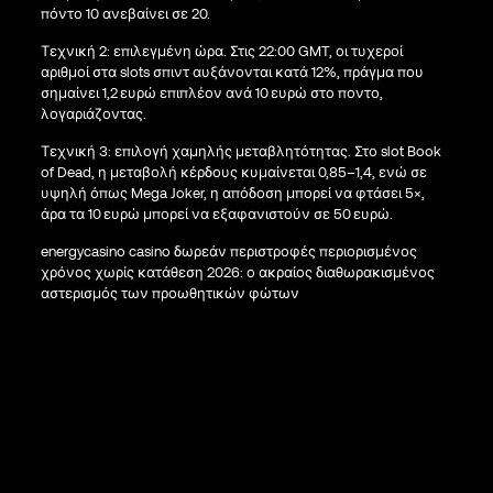
πόντο 10 ανεβαίνει σε 20.
Τεχνική 2: επιλεγμένη ώρα. Στις 22:00 GMT, οι τυχεροί
αριθμοί στα slots σπιντ αυξάνονται κατά 12%, πράγμα που
σημαίνει 1,2 ευρώ επιπλέον ανά 10 ευρώ στο ποντο,
λογαριάζοντας.
Τεχνική 3: επιλογή χαμηλής μεταβλητότητας. Στο slot Book
of Dead, η μεταβολή κέρδους κυμαίνεται 0,85–1,4, ενώ σε
υψηλή όπως Mega Joker, η απόδοση μπορεί να φτάσει 5×,
άρα τα 10 ευρώ μπορεί να εξαφανιστούν σε 50 ευρώ.
energycasino casino δωρεάν περιστροφές περιορισμένος
χρόνος χωρίς κατάθεση 2026: ο ακραίος διαθωρακισμένος
αστερισμός των προωθητικών φώτων
Στο 10 ευρώ μπόνους, 3 στρατηγικές: διπλασιασμός,
ώρα, μεταβλητότητα.
Στο 20 ευρώ κίνδυνο, 2 παίκτες: 1 εμπειρογνώμων,
1 απλός τυχερός.