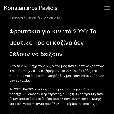
Konstantinos Pavlidis
Published by
on
2 Μαΐου 2026
Φρουτάκια για κινητό 2026: Το
μυστικό που οι καζίνο δεν
θέλουν να δείξουν
Από το 2023 μέχρι το 2026, ο αριθμός των ενεργών χρηστών
κινητών παιχνιδιών αυξήθηκε κατά 27 % σε Ελλάδα, κάτι
που σημαίνει πως οι προωθητές δεν μπορούν να αγνοήσουν
την ευκαιρία.
Το 2024, Bet365 κυκλοφόρησε μια προσφορά «VIP» που
παρείχε 150 δωρεάν περιστροφές, όμως η μικρή γραμμή των
όρων απαιτούσε κατά μέσο όρο 45 πόντους προπληρωμής
για κάθε γύρο, πράγμα που έβαλε το κέρδος σε αποτυχία.
Τα πραγματικά κόστη πίσω