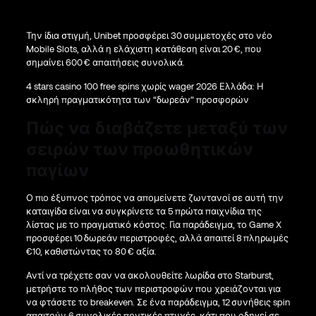
Απαιτήσεις περιστροφής: 35× bonus + 10× κατάθεση.
Την ίδια στιγμή, Unibet προσφέρει 30 συμμετοχές στο νέο
Mobile Slots, αλλά η ελάχιστη κατάθεση είναι 20 €, που
σημαίνει 600 € απαιτήσεις συνολικά.
4 stars casino 100 free spins χωρίς wager 2026 Ελλάδα: Η
σκληρή πραγματικότητα των “δωρεάν” προσφορών
Πώς να διαβάζετε μεταξύ των
σειρών των προωθητικών
παγίων
Ο πιο έξυπνος τρόπος να απομείνετε ζωντανοί σε αυτή την
καταιγίδα είναι να συγκρίνετε τα 5 πρώτα παιχνίδια της
λίστας με το πραγματικό κόστος. Για παράδειγμα, το Game X
προσφέρει 10 δωρεάν περιστροφές, αλλά απαιτεί 8 πληρωμές
€10, καθιστώντας το 80 € αξία.
Αντί να τρέχετε σαν να ακολουθείτε λωρίδα στο Starburst,
μετρήστε το πλήθος των περιστροφών που χρειάζονται για
να φτάσετε το breakeven. Σε ένα παράδειγμα, 12 συνήθεις spin
απαιτούν 6 συνολικές ποντικές πτυχές, κάτι που οδηγεί σε