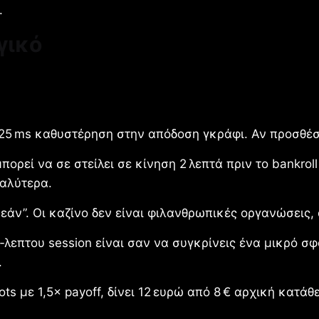
.
γικό
ρόνο ανά γύρο κατά 0,4 sec, άρα και το ρυθμό κερδών α
 150 spins ανά λεπτό, σε σύγκριση με τα 80 του μέσου χ
5 ms καθυστέρηση στην απόδοση γκράφι. Αν προσθέσεις
ορεί να σε στείλει σε κίνηση 2 λεπτά πριν το bankrol
γαλύτερα.
ωρεάν”. Οι καζίνο δεν είναι φιλανθρωπικές οργανώσεις
0‑λεπτου session είναι σαν να συγκρίνεις ένα μικρό σ
.
ots με 1,5× payoff, δίνει 12 ευρώ από 8 € αρχική κατά