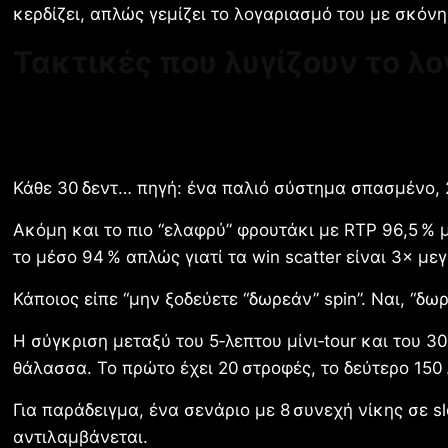
κερδίζει, απλώς γεμίζει το λογαριασμό του με σκόνη
Τακτικές που λυγίζουν το λο
Στο Bet365, η επιλογή “fast spin” μειώνει τον χ
Στο Novibet, η λειτουργία “quick play” επιτρέπει
Κάθε 30 δεντ… πηγή: ένα παλιό σύστημα σπασμένο, 2
Ακόμη και το πιο “ελαφρύ” φρουτάκι με RTP 96,5 % μπ
το μέσο 94 % απλώς γιατί τα win scatter είναι 3× με
Κάποιος είπε “μην ξοδεύετε “δωρεάν” spin”. Ναι, “δ
Η σύγκριση μεταξύ του 5‑λεπτου μίνι‑tour και του 3
θάλασσα. Το πρώτο έχει 20 στροφές, το δεύτερο 150 
Για παράδειγμα, ένα σενάριο με 8 συνεχή νίκης σε sl
αντιλαμβάνεται.