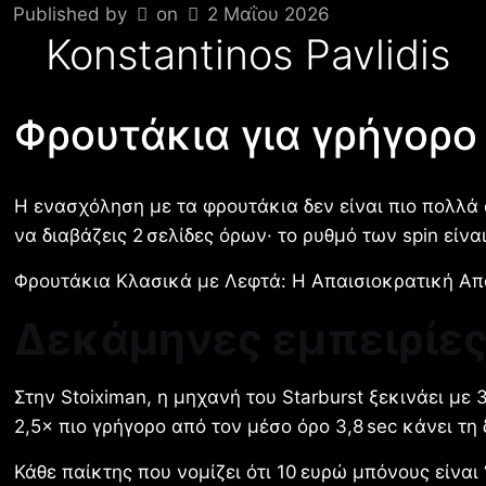
Published by
on
2 Μαΐου 2026
Konstantinos Pavlidis
Φρουτάκια για γρήγορο 
Η ενασχόληση με τα φρουτάκια δεν είναι πιο πολλά 
να διαβάζεις 2 σελίδες όρων· το ρυθμό των spin είνα
Φρουτάκια Κλασικά με Λεφτά: Η Απαισιοκρατική Α
Δεκάμηνες εμπειρίες
Στην Stoiximan, η μηχανή του Starburst ξεκινάει με 
2,5× πιο γρήγορο από τον μέσο όρο 3,8 sec κάνει τη
Κάθε παίκτης που νομίζει ότι 10 ευρώ μπόνους είναι “