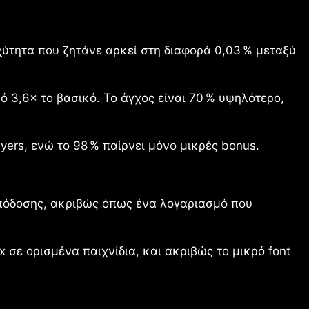
αχύτητα που ζητάνε αρκεί στη διαφορά 0,03 % μεταξύ
μό 3,6× το βασικό. Το άγχος είναι 70 % υψηλότερο,
yers, ενώ το 98 % παίρνει μόνο μικρές bonus.
% απόδοσης, ακριβώς όπως ένα λογαριασμό που
px σε ορισμένα παιχνίδια, και ακριβώς το μικρό font