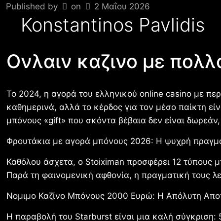
Published by
on
2 Μαΐου 2026
Konstantinos Pavlidis
Ονλαιν καζινο με πολλ
Το 2024, η αγορά του ελληνικού online casino με πε
καθημερινά, αλλά το κέρδος για τον μέσο παίκτη εί
μπόνους «gift» που σκόντα βέβαια δεν είναι δωρεάν,
Φρουτάκια με αγορά μπόνους 2026: Η ψυχρή πραγμα
Καθόλου άσχετα, ο Stoiximan προσφέρει 12 τύπους 
Παρά τη φαινομενική αφθονία, η πραγματική τους λει
Νομιμο Καζίνο Μπόνους 2000 Ευρώ: Η Απόλυτη Απ
Η παραβολή του Starburst είναι μια καλή σύγκριση: 