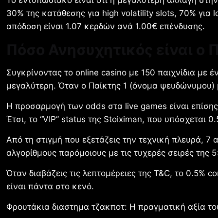
Το εντυπωσιακό είναι ότι η μεγαλύτερη αλλαγή στην 
30% της κατάθεσης για high volatility slots, 70% για
απόδοση είναι 1.07 κερδών ανά 1.00€ επένδυσης.
Πόσο Ανησυχητικός είναι ο
Συγκρίνοντας το online casino με 150 παιχνίδια με έ
μεγαλύτερη. Όταν ο Παίκτης 1 (όνομα ψευδώνυμου) μ
Η προσαρμογή των odds στα live games είναι επίσης κ
Έτσι, το “VIP” status της Stoiximan, που υπόσχεται
Από τη στιγμή που εξετάζεις την τεχνική πλευρά, 7 
αλγορίθμους παρόμοιους με τις τυχερές σειρές της 5×
Όταν διαβάζεις τις λεπτομέρειες της T&C, το 0.5% co
είναι πάντα στο κενό.
Φρουτάκια διαστημα τζακποτ: Η πραγματική αξία τ