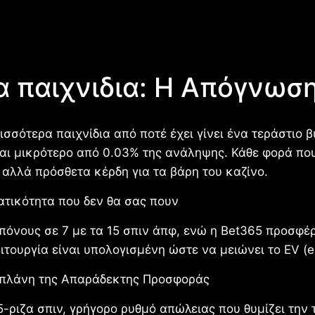
α παιχνιδια: Η Απόγνωσ
ρισσότερα παιχνίδια από ποτέ έχει γίνει ένα τεράστιο
ναι μικρότερο από 0.03% της ανάληψης. Κάθε φορά που
 αλλά πρόσθετα κέρδη για τα βάρη του καζίνο.
τικότητα που δεν θα σας πουν
μπόνους σε 7 με τα 15 σπιν άπφ, ενώ η Bet365 προσφέ
τουργία είναι υπολογισμένη ώστε να μειώνει το EV (e
οπλάνη της Απαράδεκτης Προσφοράς
5-ριζα σπιν, γρήγορο ρυθμό απώλειας που θυμίζει την 