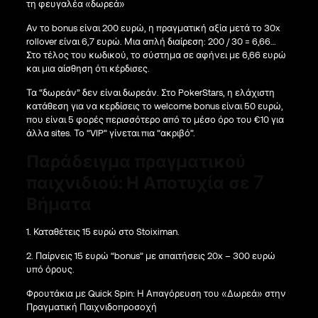
τη φευγαλέα «δωρεά»
Αν το bonus είναι 200 ευρώ, η πραγματική αξία μετά το 30x
rollover είναι 6,7 ευρώ. Μια απλή διαίρεση: 200 / 30 = 6,66…
Στο τέλος του κωδικού, το σύστημα σε αφήνει με 6,66 ευρώ
και μια αίσθηση ότι κέρδισες.
Τα “δωρεάν” δεν είναι δωρεάν. Στο PokerStars, η ελάχιστη
κατάθεση για να κερδίσεις το welcome bonus είναι 50 ευρώ,
που είναι 5 φορές περισσότερο από το μέσο όρο του €10 για
άλλα sites. Το “VIP” γίνεται πια “ακριβό”.
Παράδειγμα πραγματικού
παιχνιδιού: Η Αποτυχία σε 7
Βήματα
1. Καταθέτεις 15 ευρώ στο Stoiximan.
2. Παίρνεις 15 ευρώ “bonus” με απαιτήσεις 20x – 300 ευρώ
υπό όρους.
Φρουτάκια με Quick Spin: Η Απαγόρευση του «Δωρεά» στην
Πραγματική Παιχνιδοπροσοχή