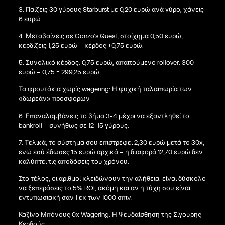
3. Παίζεις 30 γύρους Starburst με 0,20 ευρώ ανά γύρο, χάνεις
6 ευρώ.
4. Μεταβαίνεις σε Gonzo’s Quest, στοίχημα 0,50 ευρώ,
κερδίζεις 1,25 ευρώ – κέρδος +0,75 ευρώ.
5. Συνολικό κέρδος: 0,75 ευρώ, απαιτούμενο rollover: 300
ευρώ – 0,75 = 299,25 ευρώ.
Τα φρουτάκια χωρίς wagering: Η ψυχική ταλαιπωρία των
«δωρεάν» προσφορών
6. Επαναλαμβάνεις το βήμα 3-4 μέχρι να εξαντληθεί το
bankroll – συνήθως σε 12–15 γύρους.
7. Τελικά, το σύστημα σου επιστρέφει 2,30 ευρώ μετά το 30x,
ενώ εσύ έδωσες 15 ευρώ αρχικά – η διαφορά 12,70 ευρώ δεν
καλύπτει τις αποδόσεις του χρόνου.
Στο τέλος, οι αριθμοί κλειδώνουν την αλήθεια: είναι δύσκολο
να ξεπεράσεις το 5% ROI, ακόμη και αν η τύχη σου είναι
εντυπωσιακή σαν 1 εκ των 1000 σπιν.
Καζίνο Μπόνους 0x Wagering: Η Ψευδαίσθηση της Σίγουρης
Κερδούς