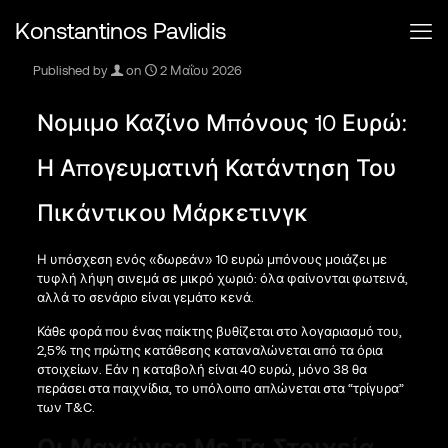
Konstantinos Pavlidis
Published by
on
2 Μαΐου 2026
Νομιμο Καζίνο Μπόνους 10 Ευρώ:
Η Απογευματινή Κατάντηση Του
Πικάντικου Μάρκετινγκ
Η υπόσχεση ενός «δωρεάν» 10 ευρώ μπόνους μοιάζει με
τυφλή λήψη σινεμά σε μικρό χωριό: όλα φαίνονται φωτεινά,
αλλά το σενάριο είναι γεμάτο κενά.
Κάθε φορά που ένας παίκτης βυθίζεται στο λογαριασμό του,
2,5% της πρώτης κατάθεσης καταναλώνεται από τα όρια
στοιχείων. Εάν η καταβολή είναι 40 ευρώ, μόνο 38 θα
περάσει στα παιχνίδια, το υπόλοιπο απλώνεται στα “τρίγυρα”
των T&C.
Οι Μαχώνες Με Τα Στοιχεία