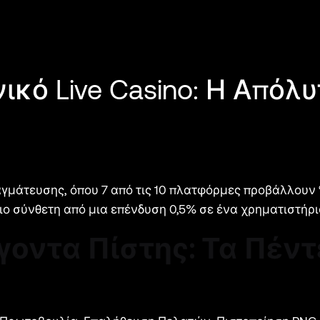
ικό Live Casino: Η Απόλ
άτευσης, όπου 7 από τις 10 πλατφόρμες προβάλλουν “λει
 πιο σύνθετη από μια επένδυση 0,5% σε ένα χρηματιστήρ
οντα Πίστης: Τα Πέντ