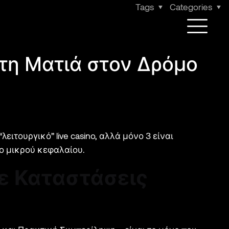
Tags
Categories
υτη Ματιά στον Δρόμο
τουργικό” live casino, αλλά μόνο 3 είναι
ιο μικρού κεφαλαίου.
ε Καταστάσεις