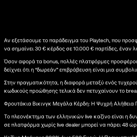
Ελάχιστο στοίχημα live: 0,10 €.
Ποσοστό RTP στα slots: 96,2%.
Μέγιστο payout live roulette: 5:1.
Αν εξετάσουμε το παράδειγμα του Playtech, που προσφ
να σημαίνει 30 € κέρδος σε 10.000 € παρτίδες, έναν λ
Όσον αφορά τα bonus, πολλές πλατφόρμες προσφέρουν 
δείχνει ότι η “δωρεάν” επιβράβευση είναι μια συμβο
Στην πραγματικότητα, η διαφορά μεταξύ ενός τυχερο
κωδικούς προώθησης τελικά δεν πετυχαίνουν το bre
Φρουτάκια Βικινγκ Μεγάλα Κέρδη: Η Ψυχρή Αλήθεια
Το πλεονέκτημα των ελληνικών live καζίνο είναι η δ
σε πλατφόρμα χωρίς live dealer μπορεί να πάρει 48 ώ