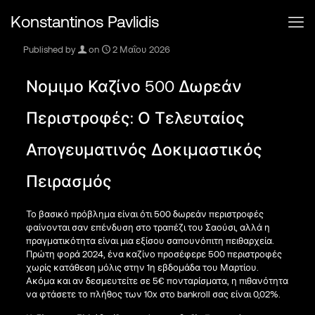
Konstantinos Pavlidis
Published by
on
2 Μαΐου 2026
Νομιμο Καζίνο 500 Δωρεάν
Περιστροφές: Ο Τελευταίος
Απογευματινός Δοκιμαστικός
Πειρασμός
Το βασικό πρόβλημα είναι ότι 500 δωρεάν περιστροφές
φαίνονται σαν επένδυση στο τραπέζι του Σαούσι, αλλά η
πραγματικότητα είναι μια εξίσου σαπουνόπιτη πειθαρχεία.
Πρώτη φορά 2024, ένα καζίνο προσέφερε 500 περιστροφές
χωρίς κατάθεση μόλις στην 1η εβδομάδα του Μαρτίου.
Ακόμα και αν δεσμευτείτε σε 5€ πονταρίσματα, η πιθανότητα
να φτάσετε το πλήθος των 10x στο bankroll σας είναι 0,02%.