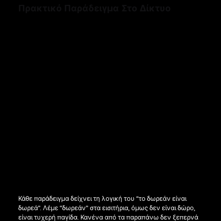
Πρακτικό Παράδειγμα Στο Δίκτυο
Στο 888casino, το 500 free spins προϋπόθεση είναι 15€
ποντάρισμα – η μέση περίοδος αποπληρωμής είναι 6
ημέρες.
Στο William Hill, το ίδιο προσόν απαιτεί 20€ ποντάρισμα –
μέγιστο κέρδος 75€ μετά από 3 φορές πονταρίσματος,
που σημαίνει 0,35% επιτυχία.
Στο NetBet, η προσφορά φτάνει τα 500 spins με 10€
ελάχιστο ποντάρισμα – εκτιμώμενη απόδοση 8€ σε 48
ώρες.
Κάθε παράδειγμα δείχνει τη λογική του “το δωρεάν είναι
δωρεά”. Λέμε “δωρεάν” στα εισιτήρια, όμως δεν είναι δώρο,
είναι τυχερή παγίδα. Κανένα από τα παραπάνω δεν ξεπερνά