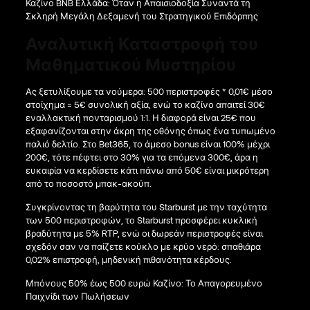
Καζίνο BNB Ελλάδα: Όταν η Απαισιοδοξία Συναντά τη
Σκληρή Μεγάλη Δεξαμενή του Στρατηγικού Επιδόρπης
Αναλυτική Καταστροφή του
Μαθηματικού Μυστηρίου
Ας ξετυλίξουμε τα νούμερα: 500 περιστροφές * 0,01€ μέσο
στοίχημα = 5€ συνολική αξία, ενώ το καζίνο απαιτεί 30€
εναλλακτική πονταρισμού 1:1. Η διαφορά είναι 25€ που
εξαφανίζονται στην άκρη της οθόνης όπως ένα τυπωμένο
παλιό δελτίο. Στο Bet365, το άμεσο bonus είναι 100% μέχρι
200€, τότε πέφτει στο 30% για τα επόμενα 300€, άρα η
ευκαιρία να κερδίσετε κάτι πάνω από 50€ είναι μικρότερη
από το ποσοστό μπακ-ακούπ.
Συγκρίνοντας τη βαρύτητα του Starburst με την ταχύτητα
των 500 περιστροφών, το Starburst προσφέρει κυκλική
βραδύτητα με 5% RTP, ενώ οι δωρεάν περιστροφές είναι
σχεδόν σαν να παίζετε κούκλο με κρύο νερό: σπαθιάρα
0,02% επιστροφή, μηδενική πιθανότητα κέρδους.
Μπόνους 50% έως 500 ευρώ Καζίνο: Το Απαγορευμένο
Παιχνίδι των Πωλήσεων