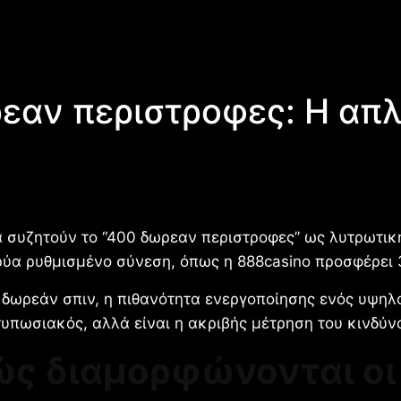
εαν περιστροφες: Η απλ
 συζητούν το “400 δωρεαν περιστροφες” ως λυτρωτική
ύα ρυθμισμένο σύνεση, όπως η 888casino προσφέρει 3
δωρεάν σπιν, η πιθανότητα ενεργοποίησης ενός υψηλού 
υπωσιακός, αλλά είναι η ακριβής μέτρηση του κινδύν
ώς διαμορφώνονται ο