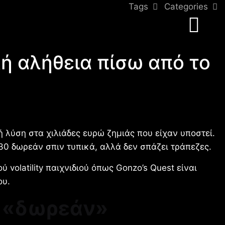
Tags
Categories
ή αλήθεια πίσω από το
 λύση στα χιλιάδες ευρώ ζημιάς που είχαν υποστεί.
0 δωρεάν σπιν τυπικά, αλλά δεν σπάζει τράπεζες.
volatility παιχνιδιού όπως Gonzo’s Quest είναι
ου.
ι «δωρεάν»