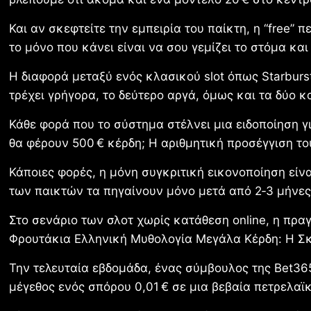
Και αν σκεφτείτε την εμπειρία του παίκτη, η “free”
το μόνο που κάνει είναι να σου γεμίζει το στόμα και
Η διαφορά μεταξύ ενός κλασικού slot όπως Starburst
τρέχει γρήγορα, το δεύτερο αργά, όμως και τα δύο 
Κάθε φορά που το σύστημα στέλνει μια ειδοποίηση για
θα φέρουν 500 € κέρδη; Η αριθμητική προσέγγιση του
Κάποιες φορές, η μόνη συγκριτική εικονοποίηση είναι
των παικτών τα πηγαίνουν μόνο μετά από 2‑3 μήνε
Στο σενάριο των σλοτ χωρίς κατάθεση online, η πρα
Φρουτάκια Ελληνική Μυθολογία Μεγάλα Κέρδη: Η Σ
Την τελευταία εβδομάδα, ένας σύμβουλος της Bet365 
μέγεθος ενός σπόρου 0,01 € σε μια βεβαία πετρελαϊ