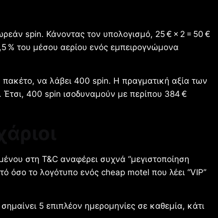
ρεάν spin. Κάνοντας τον υπολογισμό, 25 € × 2 = 50 €
 0,5 % του μέσου αερίου ενός εμπειρογνώμονα
 πακέτο, να λάβει 400 spin. Η πραγματική αξία των
€. Έτσι, 400 spin ισοδυναμούν με περίπου 384 €
χάριοι
ιμένου στη T&C αναφέρει συχνά “μεγιστοποίηση
τό όσο το λογότυπο ενός cheap motel που λέει “VIP”
 σημαίνει 5 επιπλέον ημερομηνίες σε καθεμία, κάτι