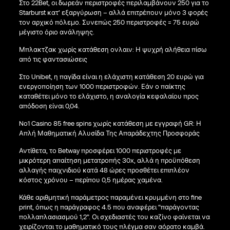
Στο 22Bet, οι δωρεάν περιστροφές περιλαμβάνουν 250 για το
Starburst κατ’ εξαργύρωση – αλλά επιτρέπουν μόνο 3 φορές
τον αρχικό πόλεμο. Συνεπώς 250 περιστροφές = 75 ευρώ
μέγιστο όριο ανάληψης.
Μπλακτζακ χωρίς κατάθεση ονλαιν: Η ψυχρή αλήθεια πίσω
από τις φαντασιώσεις
Στο Unibet, η παγίδα είναι η ελάχιστη κατάθεση 20 ευρώ για
ενεργοποίηση των 1000 περιστροφών. Εάν ο παίκτης
καταθέτει μόνο το ελάχιστο, η αναλογία κεφαλαίου προς
απόδοση είναι 0,04.
No1 Casino 85 free spins χωρίς κατάθεση με εγγραφή GR: Η
Απλή Μαθηματική Αλυσίδα Της Απαράδεχτης Προσφοράς
Αντίθετα, το Betway προσφέρει 1000 περιστροφές με
μικρότερη απαίτηση μετατροπής 30x, αλλά η προϋπόθεση
αλλαγής παιχνιδιού κατά 48 ώρες προσθέτει επιπλέον
κόστος χρόνου – περίπου 0,5 ημέρας χαμένα.
Κάθε αριθμητική παράμετρος παραμένει κρυμμένη στο fine
print, όπως η παράγραφος 4.5 που αναφέρει “παράγοντας
πολλαπλασιασμού 1,2”. Οι σχεδιαστές του καζίνο φαίνεται να
χειρίζονται το μαθηματικό τους πλέγμα σαν αόρατο καμβά.