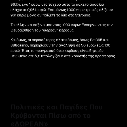
96,1%, ένα 1 ευρώ στο τυχερό αυτό το πακέτο αποδίδει
ελάχιστα 0,961 ευρώ. Επομένως 1.000 περιστροφές αξίζουν
961 ευρώ μόνο αν παίζετε το ίδιο στο Starburst.
Το ελληνικο καζινο μπονους 1000 ευρω: Ξεπερνώντας την
ψευδαίσθηση του “δωρεάν” κέρδους
Και όμως, οι περισσότερες πλατφόρμες, όπως Bet365 και
888casino, περιορίζουν την ανάληψη σε 50 ευρώ έως 100
ευρώ. Έτσι, το πραγματικό όριο κέρδους είναι 5 φορές
μειωμένο απ’ ό,τι υπολογίζει ο απεικονιστής της προσφοράς.
Βήμα 1: Εγγραφή – 5 λεπτά.
Βήμα 2: Επαλήθευση – 12-48 ώρες.
Βήμα 3: Ενεργοποίηση δωρεάν περιστροφών – 1 κλικ.
Πολιτικές και Παγίδες Που
Κρύβονται Πίσω από το
«ΔΩΡΕΑΝ»