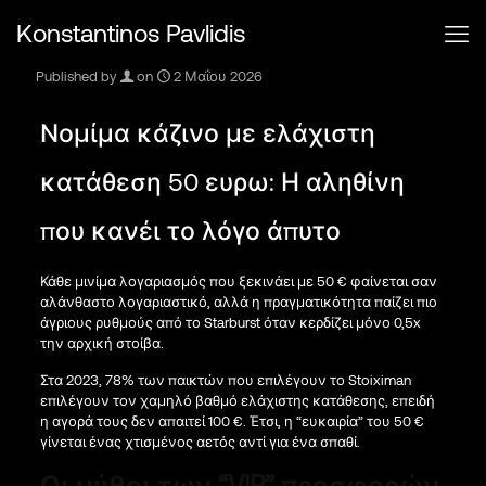
Konstantinos Pavlidis
Published by
on
2 Μαΐου 2026
Νομίμα κάζινο με ελάχιστη
κατάθεση 50 ευρω: Η αληθίνη
που κανέι το λόγο άπυτο
Κάθε μινίμα λογαριασμός που ξεκινάει με 50 € φαίνεται σαν
αλάνθαστο λογαριαστικό, αλλά η πραγματικότητα παίζει πιο
άγριους ρυθμούς από το Starburst όταν κερδίζει μόνο 0,5x
την αρχική στοίβα.
Στα 2023, 78% των παικτών που επιλέγουν το Stoiximan
επιλέγουν τον χαμηλό βαθμό ελάχιστης κατάθεσης, επειδή
η αγορά τους δεν απαιτεί 100 €. Έτσι, η “ευκαιρία” του 50 €
γίνεται ένας χτισμένος αετός αντί για ένα σπαθί.
Οι μύθοι των “VIP” προσφορών