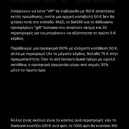
Λατρεύουν να λένε “VIP” σε λαβύρινθο με 150 € απαιτήσεις
εκτός προώθησης, οπότε μια αρχική καταβολή 50 € δεν θα
φτάσει ποτέ στο επίπεδο. Μαζί, το Bet365 και το 888casino
προσφέρουν “gift” bonuses που απαιτούν ακόμη και 30
περιστροφές για να μπορέσουν να αξιόποιη­ται το πρώτο 5 €
κέρδος.
Παράδειγμα: μια προσφορά 100% με ελάχιστη κατάθεση 50 €,
αλλά με περιορισμό 1,5x το μέγιστο κέρδος, δηλαδή 75 € στην
πραγματικότητα. Όσο το slot Gonzo’s Quest τρέχει με υψηλή
αστάθεια, η προσφορά τριγυρνάει γύρω από σιγμές 30%
μόνο το πρώτο όριο.
Ελάχιστη κατάθεση: 50 €
Μέγιστο δυνατό bonus: 100 € (με κωδική απαίτηση 30x)
Απαιτούμενοι πόντοι πλοήγησης: 1200
Άλλος ένας σκέλος είναι το κόστος ανά περιστροφή: εάν το
Starburst κοστίζει 0,10 € ανά spin, το 1.000 spin θα κοστίσει 100