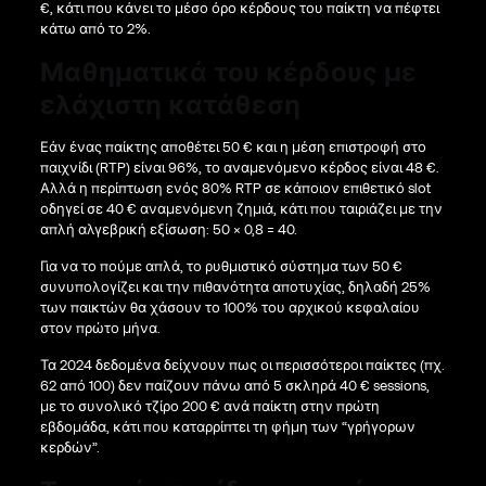
€, κάτι που κάνει το μέσο όρο κέρδους του παίκτη να πέφτει
κάτω από το 2%.
Μαθηματικά του κέρδους με
ελάχιστη κατάθεση
Εάν ένας παίκτης αποθέτει 50 € και η μέση επιστροφή στο
παιχνίδι (RTP) είναι 96%, το αναμενόμενο κέρδος είναι 48 €.
Αλλά η περίπτωση ενός 80% RTP σε κάποιον επιθετικό slot
οδηγεί σε 40 € αναμενόμενη ζημιά, κάτι που ταιριάζει με την
απλή αλγεβρική εξίσωση: 50 × 0,8 = 40.
Για να το πούμε απλά, το ρυθμιστικό σύστημα των 50 €
συνυπολογίζει και την πιθανότητα αποτυχίας, δηλαδή 25%
των παικτών θα χάσουν το 100% του αρχικού κεφαλαίου
στον πρώτο μήνα.
Τα 2024 δεδομένα δείχνουν πως οι περισσότεροι παίκτες (πχ.
62 από 100) δεν παίζουν πάνω από 5 σκληρά 40 € sessions,
με το συνολικό τζίρο 200 € ανά παίκτη στην πρώτη
εβδομάδα, κάτι που καταρρίπτει τη φήμη των “γρήγορων
κερδών”.