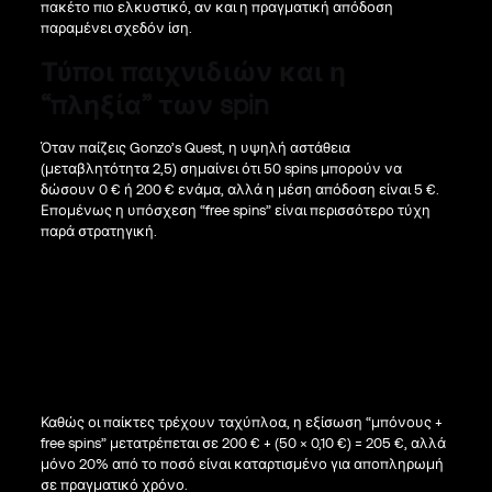
πακέτο πιο ελκυστικό, αν και η πραγματική απόδοση
παραμένει σχεδόν ίση.
Τύποι παιχνιδιών και η
“πληξία” των spin
Όταν παίζεις Gonzo’s Quest, η υψηλή αστάθεια
(μεταβλητότητα 2,5) σημαίνει ότι 50 spins μπορούν να
δώσουν 0 € ή 200 € ενάμα, αλλά η μέση απόδοση είναι 5 €.
Επομένως η υπόσχεση “free spins” είναι περισσότερο τύχη
παρά στρατηγική.
Starburst – low volatility, 0,10 € ανά spin
Gonzo’s Quest – medium volatility, 0,20 € ανά spin
Book of Dead – high volatility, 0,25 € ανά spin
Καθώς οι παίκτες τρέχουν ταχύπλοα, η εξίσωση “μπόνους +
free spins” μετατρέπεται σε 200 € + (50 × 0,10 €) = 205 €, αλλά
μόνο 20% από το ποσό είναι καταρτισμένο για αποπληρωμή
σε πραγματικό χρόνο.