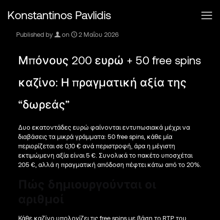
Konstantinos Pavlidis
Published by
on
2 Μαΐου 2026
Μπόνους 200 ευρώ + 50 free spins
καζίνο: Η πραγματική αξία της
“δωρεάς”
Δυο εκατοντάδες ευρώ φαίνονται εντυπωσιακά μέχρι να
διαβάσεις τα μικρά γράμματα: 50 free spins, κάθε μία
περιορίζεται σε 0,10 € ανά περιστροφή, άρα η μέγιστη
εκτιμώμενη αξία είναι 5 €. Συνολικά το πακέτο υποσχέται
205 €, αλλά η πραγματική απόδοση πέφτει κάτω από το 20%.
Πώς δημιουργούνται οι
αριθμοί
Κάθε καζίνο υπολογίζει τις free spins με βάση το RTP του