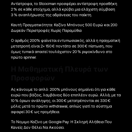
Αντίστροφα, το Stoiximan προσφέρει αντίστροφη προσθήκη
2 % σε κάθε στοίχημα, αλλά κρύβει μια ελάχιστη σύμβαση
3 % αναπλήρωσης της αδράνειας του παίκτη.
Καυτή Πραγματικότητα: Καζίνο Μπόνους 500 Ευρώ και 200
Δωρεάν Περιστροφές Χωρίς Παραμύθια
Ο αριθμός 200% φαίνεται εντυπωσιακός, αλλά η πραγματική
μετατροπή είναι 2× 150 € ποντάτο σε 300 € πίστωση, που
όμως τυπικά απαιτεί τουλάχιστον 20 % ριψοκίνδυνο στο
πρώτο spinner.
Η Μαθηματική Πλευρά των
Προσφορών
Ας κάνουμε το απλό: 200% μπόνους σημαίνει ότι για κάθε
ευρώ που βάζεις, λαμβάνεις δύο επιπλέον ευρώ. Αλλά, με τα
10 % όριων ανάληψης, οι 300 € μετατρέπονται σε 330 €
μόλις μετά το πρώτο withdrawal, απλώς γιατί το σύστημα
αφαιρεί 30 € ως προμήθεια.
Το Νομιμο Καζίνο με Google Pay: Η Σκληρή Αλήθεια Που
Κανείς Δεν Θέλει Να Ακούσει