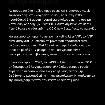
να την αγνοήσεις
Ας πούμε ότι ένα καζίνο προσφέρει 100 € μπόνους χωρίς
ταυτοποίηση. Στον λογαριασμό σου, το σύστημα θα
προσθέσει 0,5% άμεση προμήθεια ανάλογα με την αρχική
κατάθεση, δηλαδή 0,5 € για 100 €. Αυτό σημαίνει ότι σε 20
λεπτά θα έχεις χάσει ήδη τα 0,5 € πριν ξεκινήσεις το παιχνίδι.
Και εκεί που το παραπλανητικό marketing λέει “VIP”, το “VIP”
είναι σπαγγέτι με ketchup: το μόνο που προσφέρει είναι
ψεύτικο άσπρο φως. Πολλά καζίνο στην Ελλάδα όπως το
Stoic, το βλαδίζουν με όρους που θα χρειαστούν 5
διαφορετικές επιβεβαιώσεις ταυτότητας για το ίδιο bonus.
Για παράδειγμα, το 2023, το Bet365 εξέδωσε μπόνους 30 € σε
27 διαφορετικά λογαριασμούς, αλλά όλες οι προσφορές
έπρεπε να περάσουν από έλεγχο ηλικίας, απόδειξης
διεύθυνσης και απόδειξης πηγής κεφαλαίων. Η «απλότητα»
της υπόσχεσης πέφτει σαν καρτέλα από τσιμπίδα.
Τράπεζα: 12 ημέρες επεξεργασία για απόδειξη
πληρωμών