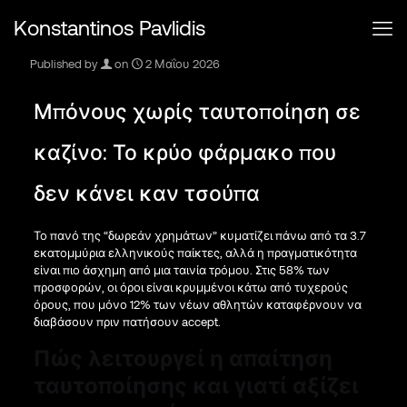
Konstantinos Pavlidis
Published by
on
2 Μαΐου 2026
Μπόνους χωρίς ταυτοποίηση σε
καζίνο: Το κρύο φάρμακο που
δεν κάνει καν τσούπα
Το πανό της “δωρεάν χρημάτων” κυματίζει πάνω από τα 3.7
εκατομμύρια ελληνικούς παίκτες, αλλά η πραγματικότητα
είναι πιο άσχημη από μια ταινία τρόμου. Στις 58% των
προσφορών, οι όροι είναι κρυμμένοι κάτω από τυχερούς
όρους, που μόνο 12% των νέων αθλητών καταφέρνουν να
διαβάσουν πριν πατήσουν accept.
Πώς λειτουργεί η απαίτηση
ταυτοποίησης και γιατί αξίζει