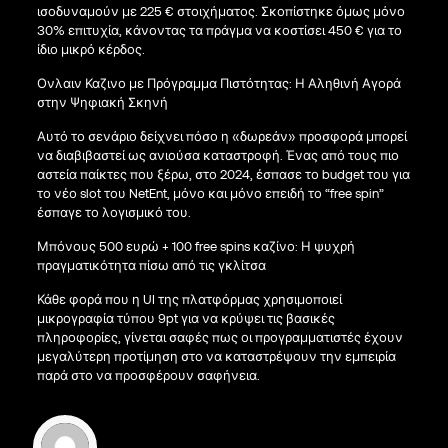
ισοδυναμούν με 225 € στοιχήματος. Σκοπίστηκε όμως μόνο
30% επιτυχία, κάνοντας τα πράγμα να κοστίσει 450 € για το
ίδιο μικρό κέρδος.
Ονλαιν Καζινο με Πρόγραμμα Πιστότητας: Η Αληθινή Αγορά
στην Ψηφιακή Σκηνή
Αυτό το σενάριο δείχνει πόσο η «δωρεάν» προσφορά μπορεί
να διαβιβαστεί ως ανιούσα καταστροφή. Ένας από τους πιο
αστεία παίκτες που ξέρω, στο 2024, έσπασε το budget του για
το νέο slot του NetEnt, μόνο και μόνο επειδή το “free spin”
έσπαγε το λογισμικό του.
Μπόνους 500 ευρώ + 100 free spins καζίνο: Η ψυχρή
πραγματικότητα πίσω από τις γκλίτσα
Κάθε φορά που η UI της πλατφόρμας χρησιμοποιεί
μικρογραφία τύπου 9pt για να κρύψει τις βασικές
πληροφορίες, γίνεται σαφές πως οι προγραμματιστές έχουν
μεγαλύτερη προτίμηση στο να καταστρέψουν την εμπειρία
παρά στο να προσφέρουν σαφήνεια.