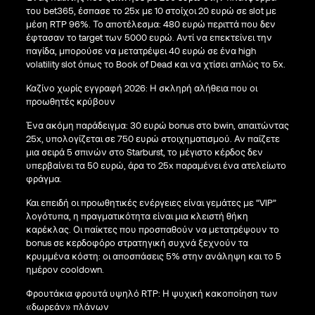
του bet365, έσπασε το 25x με 10 στοίχοι 20 ευρώ σε slot με
μέση RTP 96%. Το αποτέλεσμα: 480 ευρώ περιττά που δεν
έφτασαν το target των 5000 ευρώ. Αντί να επεκτείνει την
παγίδα, μπορούσε να μετατρέψει 40 ευρώ σε ένα high
volatility slot όπως το Book of Dead και να χτίσει απλώς το 5x.
Καζίνο χωρίς εγγραφή 2026: Η σκληρή αλήθεια που οι
προωθητές κρύβουν
Ένα ακόμη παράδειγμα: 30 ευρώ bonus στο bwin, απαιτώντας
25x, υπολογίζεται σε 750 ευρώ στοιχηματισμού. Αν παίζετε
μια σειρά 5 σπινών στο Starburst, το μέγιστο κέρδος δεν
υπερβαίνει τα 50 ευρώ, άρα το 25x παραμένει ένα ατελείωτο
φράγμα.
Και επειδή οι προωθητικές ενέργειες είναι γεμάτες με “VIP”
λογότυπα, η πραγματικότητα είναι μια κλειστή θήκη
καρέκλας. Οι παίκτες που προσπαθούν να μετατρέψουν το
bonus σε κερδοφόρο στρατηγική συχνά ξεχνούν τα
κρυμμένα κόστη: οι αποσπάσεις 5% στην ανάληψη και το 5
ημέρον cooldown.
Φρουτάκια φρουτά υψηλό RTP: Η ψυχική κακοποίηση των
«δωρεάν» πλάνων