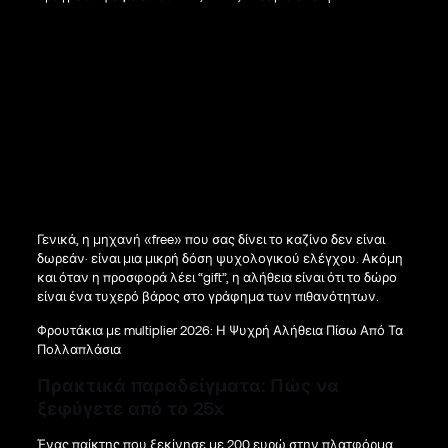
Καθορίστε ένα όριο 30% του αρχικού κεφαλαίου για
bonus playthrough.
Αξιολογήστε την RTP του slot πριν ξεκινήσετε.
Αποφύγετε παιχνίδια με υψηλή μεταβλητότητα όταν το
25x απαιτείται.
Γενικά, η μηχανή «free» που σας δίνει το καζίνο δεν είναι
δωρεάν· είναι μια μικρή δόση ψυχολογικού ελέγχου. Ακόμη
και όταν η προσφορά λέει “gift”, η αλήθεια είναι ότι το δώρο
είναι ένα τυχερό βάρος στο γράφημα των πιθανότητων.
Φρουτάκια με multiplier 2026: Η Ψυχρή Αλήθεια Πίσω Από Τα
Πολλαπλάσια
Πρακτικά παραδείγματα: Πώς να
ξεφύγετε από το 25x
Ένας παίκτης που ξεκίνησε με 200 ευρώ στην πλατφόρμα