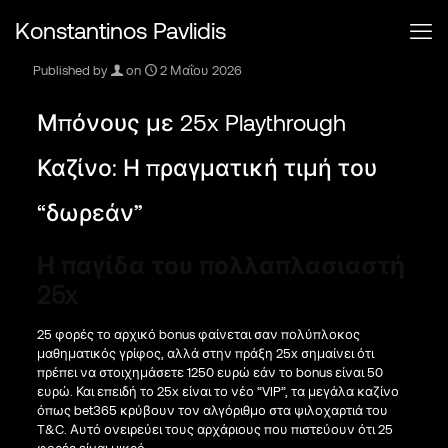
Konstantinos Pavlidis
Published by
on
2 Μαΐου 2026
Μπόνους με 25x Playthrough
Καζίνο: Η πραγματική τιμή του
“δωρεάν”
Η παγίδα του πολλαπλασιαστή
25x
25 φορές το αρχικό bonus φαίνεται σαν πολύπλοκος
μαθηματικός γρίφος, αλλά στην πράξη 25x σημαίνει ότι
πρέπει να στοιχημάσετε 1250 ευρώ εάν το bonus είναι 50
ευρώ. Και επειδή το 25x είναι το νέο “VIP”, τα μεγάλα καζίνο
όπως bet365 κρύβουν τον αλγόριθμο στα ψιλοχαρτιά του
T&C. Αυτό ονειρεύει τους αρχάριους που πιστεύουν ότι 25