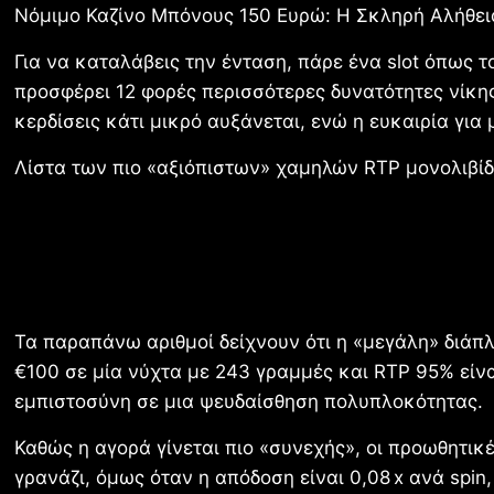
Νόμιμο Καζίνο Μπόνους 150 Ευρώ: Η Σκληρή Αλήθει
Για να καταλάβεις την ένταση, πάρε ένα slot όπως τ
προσφέρει 12 φορές περισσότερες δυνατότητες νίκης,
κερδίσεις κάτι μικρό αυξάνεται, ενώ η ευκαιρία για
Λίστα των πιο «αξιόπιστων» χαμηλών RTP μονολιβίδ
Gold Rush Deluxe – RTP 93% – Μέγιστο Win €2 5
Jungle Trail – RTP 94% – Max Win €1 800
Retro Slots – RTP 95% – Max Win €3 000
Τα παραπάνω αριθμοί δείχνουν ότι η «μεγάλη» διάπλ
€100 σε μία νύχτα με 243 γραμμές και RTP 95% είναι (
εμπιστοσύνη σε μια ψευδαίσθηση πολυπλοκότητας.
Καθώς η αγορά γίνεται πιο «συνεχής», οι προωθητικέ
γρανάζι, όμως όταν η απόδοση είναι 0,08 x ανά spi