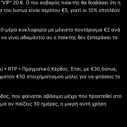
IP” 20 €. Ο πιο σοβαρός παίκτης θα διαβάσει ότι η
 του bonus είναι περίπου €5, γιατί οι 10% επιπλέον
ι 30‑μέρα κυκλοφορία με μέγιστο ποντάρισμα €2 ανά
 να γίνει αδαμάντιο αν ο παίκτης δεν ξεπεράσει τα
) × RTP = Πραγματικό Κέρδος. Έτσι, με €30 bonus,
λάχιστον €50 στοιχηματισμού μόλις για να φτάσεις το
δος, που φαίνεται αβάσιμο μέχρι που προστεθεί στο
ή, μα αν παίζεις 30 ημέρες, η μικρή αυτή χρήση