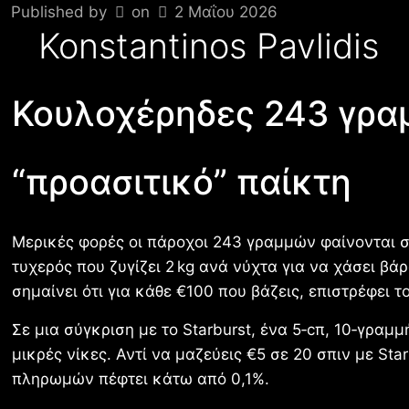
Published by
on
2 Μαΐου 2026
Konstantinos Pavlidis
Κουλοχέρηδες 243 γραμ
“προασιτικό” παίκτη
Μερικές φορές οι πάροχοι 243 γραμμών φαίνονται 
τυχερός που ζυγίζει 2 kg ανά νύχτα για να χάσει β
σημαίνει ότι για κάθε €100 που βάζεις, επιστρέφει 
Σε μια σύγκριση με το Starburst, ένα 5‑cπ, 10‑γραμ
μικρές νίκες. Αντί να μαζεύεις €5 σε 20 σπιν με St
πληρωμών πέφτει κάτω από 0,1%.