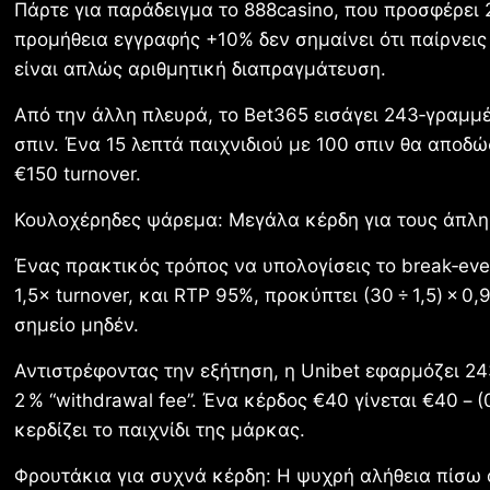
Πάρτε για παράδειγμα το 888casino, που προσφέρει 
προμήθεια εγγραφής +10% δεν σημαίνει ότι παίρνεις 
είναι απλώς αριθμητική διαπραγμάτευση.
Από την άλλη πλευρά, το Bet365 εισάγει 243‑γραμμέ
σπιν. Ένα 15 λεπτά παιχνιδιού με 100 σπιν θα αποδώ
€150 turnover.
Κουλοχέρηδες ψάρεμα: Μεγάλα κέρδη για τους άπλ
Ένας πρακτικός τρόπος να υπολογίσεις το break‑even
1,5× turnover, και RTP 95%, προκύπτει (30 ÷ 1,5) × 
σημείο μηδέν.
Αντιστρέφοντας την εξήτηση, η Unibet εφαρμόζει 24
2 % “withdrawal fee”. Ένα κέρδος €40 γίνεται €40 − (
κερδίζει το παιχνίδι της μάρκας.
Φρουτάκια για συχνά κέρδη: Η ψυχρή αλήθεια πίσω 