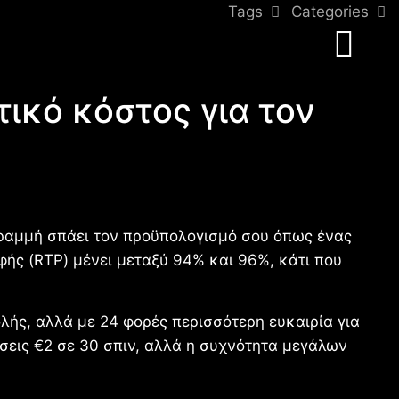
Tags
Categories
ικό κόστος για τον
γραμμή σπάει τον προϋπολογισμό σου όπως ένας
φής (RTP) μένει μεταξύ 94% και 96%, κάτι που
βολής, αλλά με 24 φορές περισσότερη ευκαιρία για
δίσεις €2 σε 30 σπιν, αλλά η συχνότητα μεγάλων