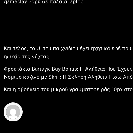
gameplay βαρύ σε παλαιά laptop.
Δεκαπέντε παίκτες στο Bet365 αντιμετώπισαν π
Δέκα χρήστες στο Stoiximan ανέφεραν ότι τα “fre
Οκτώ χρήστες στην Novomatic κατήγγειλαν ότι τ
Και τέλος, το UI του παιχνιδιού έχει ηχητικό εφέ π
ησυχία της νύχτας.
Φρουτάκια Βικινγκ Buy Bonus: Η Αλήθεια Που Έχου
Νομιμο καζινο με Skrill: Η Σκληρή Αλήθεια Πίσω Απ
Και η αβοήθεια του μικρού γραμματοσειράς 10px στο 