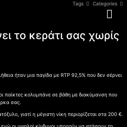
Tags
Categories
ει το κεράτι σας χωρίς
ήθεια ήταν μια παγίδα με RTP 92,5% που δεν σέρνει
 οι παίκτες κολυμπάνε σε βάθη με διακύμανση που
άρκα σας.
τόξυλο, γιατί η μέγιστη νίκη περιορίζεται στα 200 €.
, ενώ οι υψηλοί κίνδυνοι μπορούν να φτάσουν το