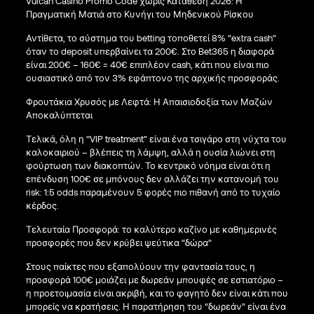
Vulcan Casino Promo Code χωρίς Κατάθεση 2026: Η
Πραγματική Ματιά στο Κυνήγι του Μηδενικού Ρίσκου
Αντίθετα, το σύστημα του betting τοποθετεί 8% “extra cash”
όταν το deposit υπερβαίνει τα 200€. Στο Bet365 η διαφορά
είναι 200€ – 160€ = 40€ επιπλέον cash, κάτι που είναι πιο
ουσιαστικό από τον 3% εφάπτονο της αρχικής προσφοράς.
Φρουτάκια Χρυσός με Λεφτά: Η Απαισιοδοξία των Μαζών
Αποκαλύπτεται
Τελικά, όλη η “VIP treatment” είναι ένα τσιγάρο στη νύχτα του
καλοκαιριού – βλέπεις τη λάμψη, αλλά η ουσία λιώνει στη
φούρτωση των διακοπτών. Το κεντρικό νόημα είναι ότι η
επένδυση 100€ σε μπόνους δεν αλλάζει την κατανομή του
risk: 1:5 odds παραμένουν 5 φορές πιο πιθανή από το τυχαίο
κέρδος.
Τελευταία Προσφορά: το καλύτερο καζίνο με καθημερινές
προσφορές που δεν κρύβει ψεύτικα “δώρα”
Στους παίκτες που εξαπολύουν την φαντασία τους, η
προσφορά 100€ μοιάζει με δωρεάν μπουφές σε εστιατόριο –
η προετοιμασία είναι ακριβή, και το φαγητό δεν είναι κάτι που
μπορείς να κρατήσεις. Η παρατήρηση του “δωρεάν” είναι ένα