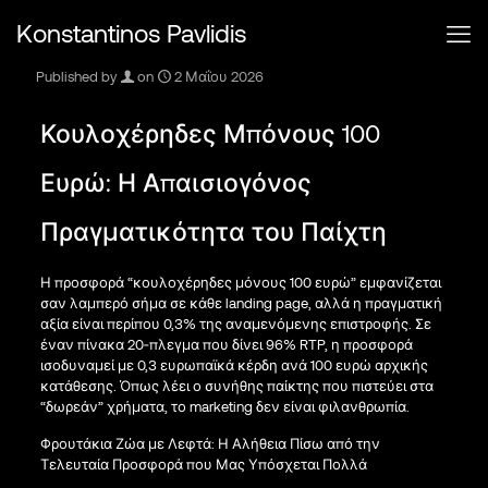
Konstantinos Pavlidis
Published by
on
2 Μαΐου 2026
Κουλοχέρηδες Μπόνους 100
Ευρώ: Η Απαισιογόνος
Πραγματικότητα του Παίχτη
Η προσφορά “κουλοχέρηδες μόνους 100 ευρώ” εμφανίζεται
σαν λαμπερό σήμα σε κάθε landing page, αλλά η πραγματική
αξία είναι περίπου 0,3% της αναμενόμενης επιστροφής. Σε
έναν πίνακα 20‑πλεγμα που δίνει 96% RTP, η προσφορά
ισοδυναμεί με 0,3 ευρωπαϊκά κέρδη ανά 100 ευρώ αρχικής
κατάθεσης. Όπως λέει ο συνήθης παίκτης που πιστεύει στα
“δωρεάν” χρήματα, το marketing δεν είναι φιλανθρωπία.
Φρουτάκια Ζώα με Λεφτά: Η Αλήθεια Πίσω από την
Τελευταία Προσφορά που Μας Υπόσχεται Πολλά