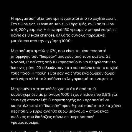
wagering.
Η πραγματική αξία των spin εξαρτάται από το payline count.
Στο 5‑line slot, 10 spin σημαίνει 50 γραμμές, ενώ σε 20‑line
slot, 200 γραμμές. Η διαφορά 150 γραμμών μπορεί να φέρει
πάνω σε 8 extra chances, αλλά το σύνολο παραμένει
μικρότερο από την εγγύηση 100€.
Μια ακόμη καμπύλη: 17%, που είναι το μέσο ποσοστό
απόρριψης των “δωρεάν” μπόνους από τους καζίνο. Σε
Novibet, 17 παίκτες από 100 προσπαθούν να πληρώσουν το
turnover, μόνο 20 τελειώνουν κάτι παραπάνω από το αρχικό
τους ποσό. Η πράξη είναι σαν να ζητάς ένα δωρεάν δώρο
από γάμο αλλά το λανθάνει το λογαριασμό του νυφείου.
Μετρημένα στατιστικά δείχνουν ότι 6 από τα 10
κουλοχέρηδες με μπόνους 100€ έχουν hidden fee 3,5% για
“συνεχή αποστολή”. Ο παρατηρητής που προσπαθεί να
εκμεταλλευτεί το “δωρεάν” προωθητικό πακέτο τελικά χάνει
περίπου 3,5 ευρώ ανά 100 ευρώ μπόνους – όπως ένας
κωδικός που διαβάζεις πάνω σε μικροσκοπική
γραμματοσειρά.