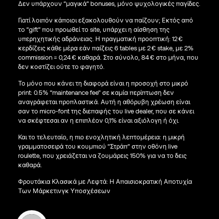
Δεν υπάρχουν “μαγικά” bonuses, μόνο ψυχολογικές παγίδες.
Γιατί λοιπόν κάποιοι εξακολουθούν να παίζουν; Εκτός από
το “gift” που προωθεί το site, υπάρχει η αίσθηση της
υπερηχητικής αδράνειας. Η πραγματική προοπτική: 12 €
κερδίζεις κάθε μέρα εάν παίζεις 6 tables με 2 € stake, με 2%
commission = 0,24 € καθαρά. Στο σύνολο, 84 € στο μήνα, που
δεν κοστίζει ούτε το φαγητό.
Το μόνο που κάνει τη διαφορά είναι η προσοχή στο μικρό
print: 0.5% “maintenance fee” σε καμία περίπτωση δεν
αναγράφεται προπλαστικά. Αυτή η αθόρυβη χρέωση είναι
σαν το micro‑font της διεπαφής του live dealer, που σε κάνει
να σκέφτεσαι αν η επιπλέον 0,1% είναι αξιόλογη ή όχι.
Και το τελευταίο, η πιο ενοχλητική λεπτομέρεια: η μικρή
γραμματοσειρά του κουμπιού “Στράπ” στην οθόνη live
roulette, που χρειάζεται να ζουμάρεις 150% για να το δεις
καθαρά.
Φρουτάκια Κλασικά με Λεφτά: Η Απαισιοκρατική Αποτυχία
Των Μάρκετινγκ Υποσχέσεων