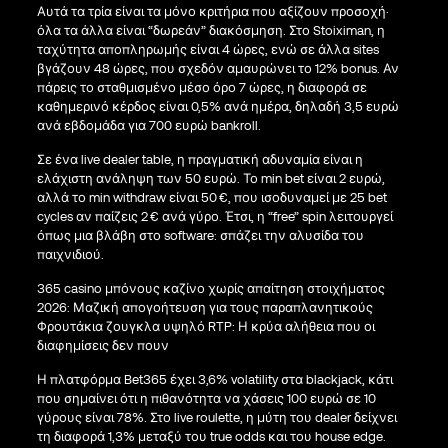
Αυτά τα τρία είναι τα μόνο κριτήρια που αξίζουν προσοχή·
όλα τα άλλα είναι “δωρεάν” διακόσμηση. Στο Stoiximan, η
ταχύτητα αποπληρωμής είναι 4 ώρες, ενώ σε άλλα sites
βγάζουν 48 ώρες, που σχεδόν αμαυρώνει το 12% bonus. Αν
πάρεις το σταθμισμένο μέσο όρο 7 ώρες, η διαφορά σε
καθημερινό κέρδος είναι 0,5% ανά ημέρα, δηλαδή 3,5 ευρώ
ανά εβδομάδα για 700 ευρώ bankroll.
Σε ένα live dealer table, η πραγματική αδυναμία είναι η
ελάχιστη ανάληψη των 50 ευρώ. Το min bet είναι 2 ευρώ,
αλλά το min withdraw είναι 50 €, που ισοδυναμεί με 25 bet
cycles αν παίζεις 2 € ανά γύρο. Έτσι, η “free” spin λειτουργεί
όπως μια βλάβη στο software: σπάζει την αλυσίδα του
παιχνιδιού.
365 casino μπόνους καζίνο χωρίς απαίτηση στοιχήματος
2026: Μαζική απογοήτευση για τους παραπλανητικούς
Φρουτάκια ζουγκλα υψηλό RTP: Η κρύα αλήθεια που οι
διαφημίσεις δεν πουν
Η πλατφόρμα Bet365 έχει 3,6% volatility στα blackjack, κάτι
που σημαίνει ότι η πιθανότητα να χάσεις 100 ευρώ σε 10
γύρους είναι 78%. Στο live roulette, η μύτη του dealer δείχνει
τη διαφορά 1,3% μεταξύ του true odds και του house edge.