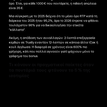
όρο. Έτσι, για κάθε 1 000 € που ποντάρετε, η πιθανή απώλεια
είναι 35 €.
Μια σύγκριση με το 2025 δείχνει ότι το μέσο όρο RTP κατά τη
διάρκεια του 2025 ήταν 95,2%, άρα το 2026 έπρεπε να φθάνει
τουλάχιστον 96% για να δικαιολογήσει την ετικέτα
“κάλλιστα”.
Ακόμη, η απόδοση των συναλλαγών: 2‑λεπτά επεξεργασία
κερδών σε Trustly εναντίον 12‑λεπτών σε κάποια άλλα τζακ ή
κουλ άγγλωσα. Η διαφορά σε χρόνους είναι 600% πιο
γρήγορη, κάτι που πολλοί αγνοούν γιατί ψάχνουν μόνο το
γράφημα του bonus.
Τι κάνουν οι πραγματικοί παίκτες όταν
τα ποντάριά τους φτάνουν το 5 % της
ισοτιμίας
Καταγράφουν το net win ανά παιχνίδι – π.χ. 250 € σε
1 200 € στο NetEnt.
Χρησιμοποιούν τη λειτουργία cash‑out μόλις το equity