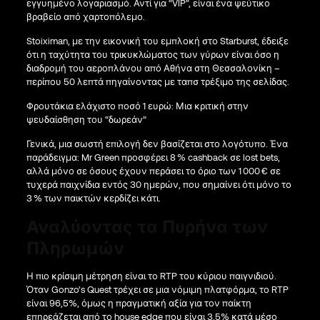
εγγυημένο λογαριασμό. Αντί για “VIP”, είναι ένα ψεύτικο
βραβείο από χαρτοπόλεμο.
Stoiximan, με την εικονική του εμπλοκή στο Starburst, έδειξε
ότι η ταχύτητα του τρικυκλώματος των γύρων είναι όσο η
διαδρομή του αεροπλάνου από Αθήνα στη Θεσσαλονίκη –
περίπου 50 λεπτά πηγαίνοντας με ταπσ τρέξιμο της σελίδας.
Φρουτάκια ελάχιστο ποσό 1 ευρώ: Μια κριτική στην
ψευδαίσθηση του “δωρεάν”
Γενικά, μια σωστή επιλογή δεν βασίζεται στο λογότυπο. Ένα
παράδειγμα: Mr Green προσφέρει 8 % cashback σε lost bets,
αλλά μόνο σε όσους έχουν περάσει το όριο των 1 000 € σε
τυχερά παιχνίδια εντός 30 ημερών, που σημαίνει ότι μόνο το
3 % των παικτών κερδίζει κάτι.
Αναλύοντας τα Πυρήνα των
Πληρωμών
Η πιο κρίσιμη μέτρηση είναι το RTP του κύριου παιγνιδιού.
Όταν Gonzo’s Quest τρέχει σε μια νόμιμη πλατφόρμα, το RTP
είναι 96,5%, όμως η πραγματική αξία για τον παίκτη
επηρεάζεται από το house edge που είναι 3,5% κατά μέσο