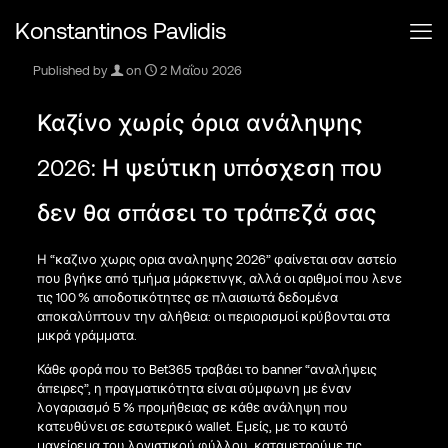
Konstantinos Pavlidis
Published by
on
2 Μαΐου 2026
Καζίνο χωρίς όρια ανάληψης
2026: Η ψεύτικη υπόσχεση που
δεν θα σπάσει το τράπεζά σας
Η “καζινο χωρις ορια αναληψης 2026” φαίνεται σαν αστείο
που βγήκε από τμήμα μάρκετινγκ, αλλά οι αριθμοί που λενε
τις 100 % αποδοτικότητες σε πλαισιωτά δεδομένα
αποκαλύπτουν την αλήθεια: οι περιορισμοί κρύβονται στα
μικρά γράμματα.
Κάθε φορά που το Bet365 τραβάει το banner “αναλήψεις
άπειρες”, η πραγματικότητα είναι σύμφωνη με έναν
λογαριασμό 5 % προμήθειας σε κάθε ανάληψη που
κατευθύνει σε εσωτερικό wallet. Εμείς, με το καυτό
μαγείρεμα του λογιστικού φύλλου, καταμετρούμε τις