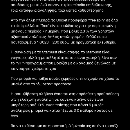
αποδόσεις με το 3×3 κανόνα: τρία επίπεδα επιβεβαίωσης,
τρία κατώφλια ανάληψης, τρία λεπτά καθυστέρησης.
Από την άλλη πλευρά, το Unibet προσφέρει “free spin” σε όλα
τα slots, αλλά το “free” είναι ο κώδικας για την περιορισμένη
μπόνους περίοδο 7 ημερών, που μόλις 2,3 % των χρηστών
αξιοποιούν πλήρως. Απλός υπολογισμός: 10 000 ευρώ
πονταρισμένα * 0,023 = 230 ευρώ με πραγματική ελευθερία.
Η σύγκριση με το Starburst είναι σαφής: το Starburst είναι
γρήγορο, αλλά η μεταβλητότητα του είναι χαμηλή, λίγο σαν
το “VIP”‑πρόγραμμα που μοιάζει με οικονομικό ξενώνας με
καινούργιο χρώμα τοίχου.
Που μπορώ να παίξω κουλοχέρηδες online χωρίς να χάσω το
μυαλό από τα “δωρεάν” προσόντα
Η ασυμβίβαστη αλήθεια έγκειται στην πρόσθετη προϋπόθεση
ότι η ελάχιστη ανάληψη σε κανένα καζίνο δεν είναι
μικρότερη από 10 €· ένας παίκτης που κάνει 5 μικρές
ανάληψεις μπορεί να καταλήξει με 3 € καθαρό κόστος σε
fees.
Για να το θέσουμε σε προοπτική, 3 ή 4 παίκτες σε ένα τραπέζι