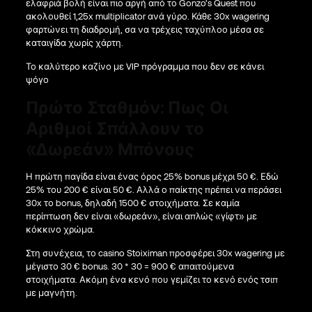
ελαφριά βολή είναι πιο αργή από το Gonzo’s Quest που
ακολουθεί 1,25x multiplicator ανά γύρο. Κάθε 30x wagering
φαρτώνει τη διαδρομή, σα να τρέχεις ταχύπλοο μέσα σε
καταιγίδα χωρίς χάρτη.
Το καλύτερο καζίνο με VIP πρόγραμμα που δεν σε κάνει
ψόγο
Πρώτο Σταθμόν: Πως Οι
Αριθμοί Σπάλλουν το
«Δωρεάν» Μπόνους
Η πρώτη παγίδα είναι ένας όρος 25% bonus μέχρι 50 €. Εδώ
25% του 200 € είναι 50 €. Αλλά ο παίκτης πρέπει να περάσει
30x το bonus, δηλαδή 1500 € στοιχήματα. Σε καμία
περίπτωση δεν είναι «δωρεάν», είναι απλώς «γίφτ» με
κόκκινο χρώμα.
Στη συνέχεια, το casino Stoiximan προσφέρει 30x wagering με
μέγιστο 30 € bonus. 30 * 30 = 900 € απαιτούμενα
στοιχήματα. Ακόμη ένα κενό που γεμίζει το κενό ενός τσιπ
με μαγνήτη.