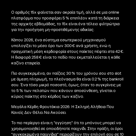
Ο αριθμός 15x φαίνεται σαν ακραία τιμή, αλλά σε μια online
πλατφόρμα που προσφέρει 5 % επιπλέον κατά τη διάρκεια
της αρχικής εβδομάδας, το 15x είναι ένα τέλειο φιλτρώτρια
για την προήγηση μη‑προστιθέμενης αδικίας.
Κάπου 2026, ένα σύστημα εσωτερικού μηχανισμού
υπολογίζει το μέσο όρο των 300 € ανά χρήστη, ενώ η
πραγματική μέση κερδοφορία στους παίκτες πέφτει στα 42 €.
Η διαφορά 258 € είναι το πεδίο που εκμεταλλεύεται η κάθε
καζίνο εταιρεία.
Πιο συγκεκριμένα, αν παίζεις 30 % του χρόνου σου στο slot
με άμεση πληρωμή, το πλεόνασμα θα είναι 0.2 % της bankroll
σου. Ένα τόσο μικρό ποσοστό, όμως, όταν το συγκρίνεις με
το 5 % των πελατών που κάνουν αποσύνθεση, γίνεται ο
κύριος παίκτης στο κέρδος των καζίνο.
Μεγάλα Κέρδη Φρουτάκια 2026: Η Σκληρή Αλήθεια Που
Κανείς Δεν Θέλει Να Ακούσει
Το πιο περίεργο είναι η “εγγύηση” ότι το μπόνους μπορεί να
χρησιμοποιηθεί σε οποιοδήποτε παιχνίδι. Στην πράξη, οι όροι
“συγκεκριμένα παιχνίδια” περιορίζουν την επιλογή σου σε 10