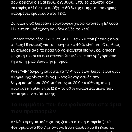
σου κεφάλαιο είναι 130€, όχι 300€. Έτσι, το φαίνεται σαν
ευκαιρία, αλλά στην πράξη το 60 % της τιμής του πονηριάς
παραμένει κρυμμένο στο T&C.
Ζet casino 50 δωρεάν περιστροφές χωρίς κατάθεση Ελλάδα:
Η ψεύτικη υπόσχεση που δεν αξίζει το κερί
Betsson προσφέρει 150 % σε 50 € – τα 75 € που βλέπεις είναι
απλώς 1.5 γκαράζ για το πραγματικό 40 % κίνδυνο. Ο αριθμός
1.5 απλώς κάνει το πράσινο να φαίνεται πιο γλυκό, όπως η
μηχανή Starburst που σπέρνει λευκό φως πιο γρήγορα από
τη σιωπή μιας βραδινής μπύρας.
Κάθε “VIP” δώρο (γιατί ούτε τα “VIP” δεν είναι δώρο, είναι όροι
πληρωμής) γίνεται ένας μικρός λογαριασμός στο
λογαριασμό σου: 20 € μπόνους σε 20 € κατάθεση, και η
πραγματική αξία είναι 12 € – το 60 % αφαιρείται μέσω των
απαιτήσεων ανάπτωσης.
Τα κομμάτια που δεν φαίνονται στα όρια
των προσφορών
Αλλά ο πραγματικός χαμός ξεκινά όταν η εταιρεία ζητά
40 πυρίμα στα 100 € μπόνους. Ένα παράδειγμα 888casino: