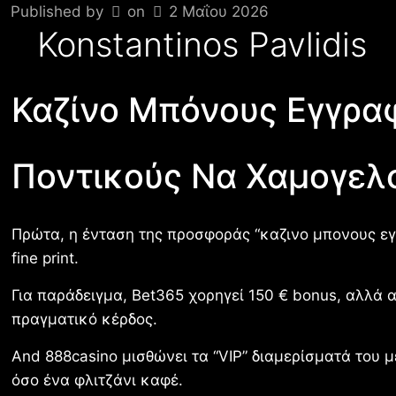
Published by
on
2 Μαΐου 2026
Konstantinos Pavlidis
Καζίνο Μπόνους Εγγρα
Ποντικούς Να Χαμογελ
Πρώτα, η ένταση της προσφοράς “καζινο μπονους ε
fine print.
Για παράδειγμα, Bet365 χορηγεί 150 € bonus, αλλά α
πραγματικό κέρδος.
And 888casino μισθώνει τα “VIP” διαμερίσματά του 
όσο ένα φλιτζάνι καφέ.