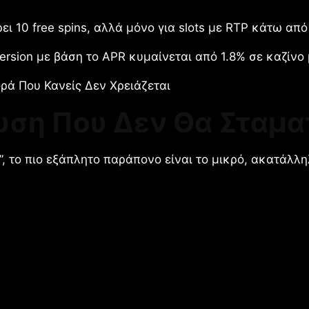
ει 10 free spins, αλλά μόνο για slots με RTP κάτω α
rsion με βάση το APR κυμαίνεται από 1.8% σε καζίνο με
ά Που Κανείς Δεν Χρειάζεται
ση Που Δεν Θα Σταμα
ς”, το πιο εξάπλητο παράπονο είναι το μικρό, ακατάλ