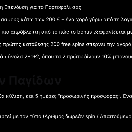
η Επένδυση για το Πορτοφόλι σας
ριασμούς κάτω των 200 € – ένα χορό γύρω από τη λογικ
αι πιο απρόβλεπτη από το πώς το bonus εξαφανίζεται μ
ς πρώτης κατάθεσης 200 free spins σπέρνει την αγορά
σύνολα 2+1+2, όπου τα 2 πρώτα δίνουν 10% μπόνους, το
ν Παγίδων
0x κύλιση, και 5 ημέρες “προσωρινής προσφοράς”. Έν
στεί με τον τύπο (Αριθμός δωρεάν spin / Απαιτούμενο