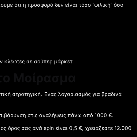
ουμε ότι η προσφορά δεν είναι τόσο “φιλική” όσο
αν κλέφτες σε σούπερ μάρκετ.
το Μοίρασμα
ετική στρατηγική. Ένας λογαριασμός για βραδινά
 επιβάρυνση στις αναλήψεις πάνω από 1000 €.
ς όρος σας ανά spin είναι 0,5 €, χρειάζεστε 12.000