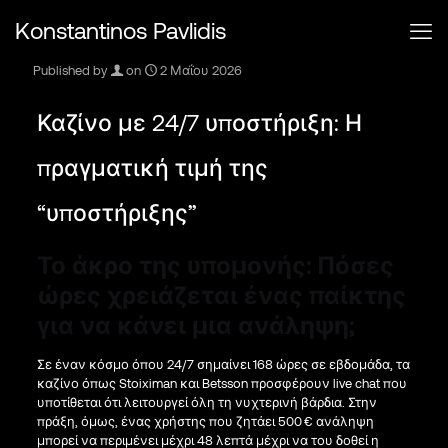
Konstantinos Pavlidis
Published by
on
2 Μαΐου 2026
Καζίνο με 24/7 υποστήριξη: Η
πραγματική τιμή της
“υποστήριξης”
Το άκρο της υπομονής: Πόσες
ώρες χρειάζεται ένας παίκτης
για να κάνει μια ανάληψη;
Σε έναν κόσμο όπου 24/7 σημαίνει 168 ώρες σε εβδομάδα, τα
καζίνο όπως Stoiximan και Betsson προσφέρουν live chat που
υποτίθεται ότι λειτουργεί όλη τη νυχτερινή βάρδια. Στην
πράξη, όμως, ένας χρήστης που ζητάει 500 € ανάληψη
μπορεί να περιμένει μέχρι 48 λεπτά μέχρι να του δοθεί η