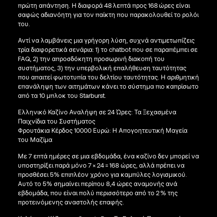
πρώτη απάντηση. Η διαφορά 48 λεπτά προς 168 ώρες είναι
σαφώς αδιανόητη για τον παίκτη που παρακολουθεί το ρολόι
του.
Αντί να λαμβάνεις μια γρήγορη λύση, συχνά αντιμετωπίζεις
τρία διαφορετικά σενάρια: 1) το chatbot που σε παραπέμπει σε
FAQ, 2) την απροσδόκητη προσωρινή διακοπή του
συστήματος, 3) την υπερβολική επαλήθευση ταυτότητας
που απαιτεί φωτοτυπία του δελτίου ταυτότητας. Η αριθμητική
επανάληψη των αιτημάτων κάνει το σύστημα πιο καπρίσωτο
από τα 10 μπλοκ του Starburst.
Ελληνικό Καζίνο Αναλήψη σε 24 Ώρες: Τα Ξεχασμένα
Παιχνίδια του Συστήματος
Φρουτάκια Κέρδος 10000 Ευρώ: Η Απογοητευτική Μαγεία
του Μαζίμα
Με 7 επτά ημέρες σε μια εβδομάδα, ένα καζίνο δεν μπορεί να
υποστηρίξει παρά μόνο 7 × 24 = 168 ώρες, αλλά πρέπει να
προσθέσει 5% επιπλέον χρόνο για καμπύλες λογισμικού.
Αυτό το 5% σημαίνει περίπου 8,4 ώρες αναμονής ανά
εβδομάδα, που είναι πολύ περισσότερο από το 2 % της
προτεινόμενης αναστολής επαφής.