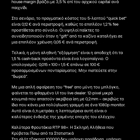
house margin βράζει με 3,5 % επί του αρχικού capital ανά
παιχνίδι.
Στο σενάριο, το πραγματικό κόστος του 5‑λεπτού “quick bet”
είναι 0,12 € ανά περιστροφή, καθώς το επιπλέον 1,2 % fee
προστίθεται στο σύνολο. Οι υψηλοί παίκτες το
συνειδητοποιούν όταν η “gift” από το καζίνο καταλήγει σε
μια επιπλέον χρέωση 0,05 € ανά περιστροφή.
Τελικά, η μόνη αληθινή “εξόρμηση” είναι η αποδοχή ότι τα
1,5 % cash‑back προσόντα είναι ένα λογοπαίγνιο. Ο
υπολογισμός: 0,015 × 100 = 1,5 € επάνω σε 100 €
προσαρμοσμένων πονταρίσματος. Μην πιστεύετε στην
“δωρεά”.
Με μια απλή αφαίρεση του “free” απο μύνη του μπλόγκο,
φαίνεται το φθαρμένο UI του live dealer: 12‑pixel μικρά
κουμπιά που απαιτούν ακρίβεια ίση με 0,2 mm – ακριβώς το
ίδιο που κάνει μια πολύγλωση γραμμή σε ένα 1080p monitor.
Αυτό είναι ό,τι μετράει: η λεπτομέρεια αυτή είναι ο
καλύτερος ένδειξις της χαμένης εποχής του ελέγχου.
Καλύτερα Φρουτάκια RTP 98+: Η Σκληρή Αλήθεια που
Κρύβεται Πίσω από τα Στατιστικά
Στο σλότ τζακποτ 100000 δεν υπάρχει παράδοση, υπάρχει