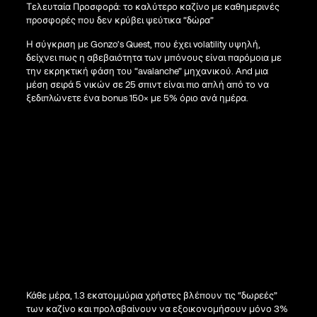
Τελευταία Προσφορά: το καλύτερο καζίνο με καθημερινές
προσφορές που δεν κρύβει ψεύτικα “δώρα”
Η σύγκριση με Gonzo’s Quest, που έχει volatility υψηλή,
δείχνει πως η αβεβαιότητα των μπόνους είναι παρόμοια με
την εκρηκτική φάση του “avalanche” μηχανικού. And μια
μέση σειρά 5 νικών σε 25 σπιντ είναι πιο απλή από το να
ξεδιπλώνετε ένα bonus 150× με 5% όριο ανά ημέρα.
Στα 2023, 42% των παίκτών δεν αφαιρούν την
προϋπόθεση “στοιχηματίστε 5×” από το πακέτο.
Στο 2024, η νέα νομοθεσία ανεβάζει την ελάχιστη
εγγραφή σε 25€ αντί 10€ παλαιά.
Στο 2025, η ΕΠΠ σχεδιάζει να περιορίσει τα δωρεάν spin
σε 12 ανά μήνα για κάθε λογαριασμό.
Κάθε μέρα, 1.3 εκατομμύρια χρήστες βλέπουν τις “δωρεές”
των καζίνο και προλαβαίνουν να εξοικονομήσουν μόνο 3%